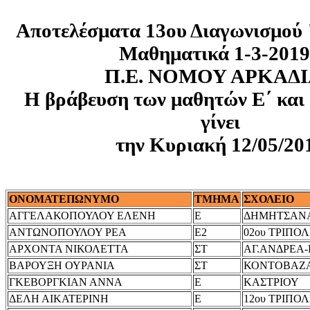
Αποτελέσματα 13ου Διαγωνισμού 
Μαθηματικά 1-3-201
Π.Ε. ΝΟΜΟΥ ΑΡΚΑΔ
Η βράβευση των μαθητών Ε΄ και 
γίνει
την Κυριακή 12/05/20
ΟΝΟΜΑΤΕΠΩΝΥΜΟ
ΤΜΗΜΑ
ΣΧΟΛΕΙΟ
ΑΓΓΕΛΑΚΟΠΟΥΛΟΥ ΕΛΕΝΗ
Ε
ΔΗΜΗΤΣΑΝ
ΑΝΤΩΝΟΠΟΥΛΟΥ ΡΕΑ
Ε2
02ου ΤΡΙΠΟ
ΑΡΧΟΝΤΑ ΝΙΚΟΛΕΤΤΑ
ΣΤ
ΑΓ.ΑΝΔΡΕΑ
ΒΑΡΟΥΞΗ ΟΥΡΑΝΙΑ
ΣΤ
ΚΟΝΤΟΒΑΖ
ΓΚΕΒΟΡΓΚΙΑΝ ΑΝΝΑ
Ε
ΚΑΣΤΡΙΟΥ
ΔΕΛΗ ΑΙΚΑΤΕΡΙΝΗ
Ε
12ου ΤΡΙΠΟ