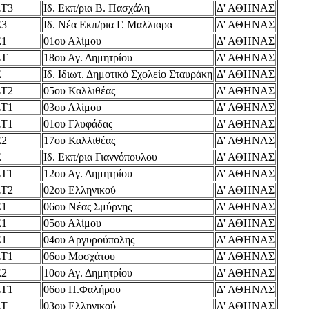
ΣΤ3
Ιδ. Εκπ/ρια Β. Πασχάλη
Δ' ΑΘΗΝΑΣ
Ε3
Ιδ. Νέα Εκπ/ρια Γ. Μαλλιαρα
Δ' ΑΘΗΝΑΣ
Ε1
01ου Αλίμου
Δ' ΑΘΗΝΑΣ
ΣΤ
18ου Αγ. Δημητρίου
Δ' ΑΘΗΝΑΣ
Ε
Ιδ. Ιδιωτ. Δημοτικό Σχολείο Σταυράκη
Δ' ΑΘΗΝΑΣ
ΣΤ2
05ου Καλλιθέας
Δ' ΑΘΗΝΑΣ
ΣΤ1
03ου Αλίμου
Δ' ΑΘΗΝΑΣ
ΣΤ1
01ου Γλυφάδας
Δ' ΑΘΗΝΑΣ
Ε2
17ου Καλλιθέας
Δ' ΑΘΗΝΑΣ
Ε
Ιδ. Εκπ/ρια Γιαννόπουλου
Δ' ΑΘΗΝΑΣ
ΣΤ1
12ου Αγ. Δημητρίου
Δ' ΑΘΗΝΑΣ
ΣΤ2
02ου Ελληνικού
Δ' ΑΘΗΝΑΣ
Ε1
06ου Νέας Σμύρνης
Δ' ΑΘΗΝΑΣ
Ε1
05ου Αλίμου
Δ' ΑΘΗΝΑΣ
Ε1
04ου Αργυρούπολης
Δ' ΑΘΗΝΑΣ
ΣΤ1
06ου Μοσχάτου
Δ' ΑΘΗΝΑΣ
Ε2
10ου Αγ. Δημητρίου
Δ' ΑΘΗΝΑΣ
ΣΤ1
06ου Π.Φαλήρου
Δ' ΑΘΗΝΑΣ
ΣΤ
03ου Ελληνικού
Δ' ΑΘΗΝΑΣ