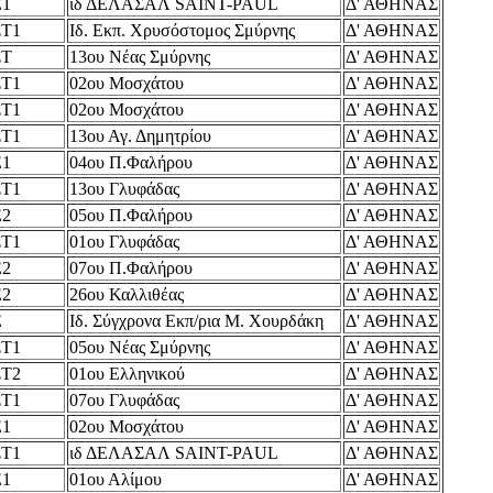
Ε1
ιδ ΔΕΛΑΣΑΛ SAINT-PAUL
Δ' ΑΘΗΝΑΣ
ΣΤ1
Ιδ. Εκπ. Χρυσόστομος Σμύρνης
Δ' ΑΘΗΝΑΣ
ΣΤ
13ου Νέας Σμύρνης
Δ' ΑΘΗΝΑΣ
ΣΤ1
02ου Μοσχάτου
Δ' ΑΘΗΝΑΣ
ΣΤ1
02ου Μοσχάτου
Δ' ΑΘΗΝΑΣ
ΣΤ1
13ου Αγ. Δημητρίου
Δ' ΑΘΗΝΑΣ
Ε1
04ου Π.Φαλήρου
Δ' ΑΘΗΝΑΣ
ΣΤ1
13ου Γλυφάδας
Δ' ΑΘΗΝΑΣ
Ε2
05ου Π.Φαλήρου
Δ' ΑΘΗΝΑΣ
ΣΤ1
01ου Γλυφάδας
Δ' ΑΘΗΝΑΣ
Ε2
07ου Π.Φαλήρου
Δ' ΑΘΗΝΑΣ
Ε2
26ου Καλλιθέας
Δ' ΑΘΗΝΑΣ
Ε
Ιδ. Σύγχρονα Εκπ/ρια Μ. Χουρδάκη
Δ' ΑΘΗΝΑΣ
ΣΤ1
05ου Νέας Σμύρνης
Δ' ΑΘΗΝΑΣ
ΣΤ2
01ου Ελληνικού
Δ' ΑΘΗΝΑΣ
ΣΤ1
07ου Γλυφάδας
Δ' ΑΘΗΝΑΣ
Ε1
02ου Μοσχάτου
Δ' ΑΘΗΝΑΣ
ΣΤ1
ιδ ΔΕΛΑΣΑΛ SAINT-PAUL
Δ' ΑΘΗΝΑΣ
Ε1
01ου Αλίμου
Δ' ΑΘΗΝΑΣ