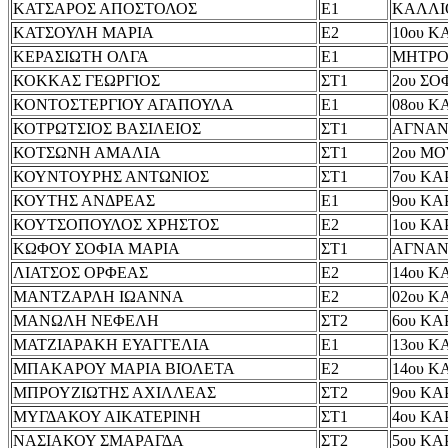
ΚΑΤΣΑΡΟΣ ΑΠΟΣΤΟΛΟΣ
Ε1
ΚΑΛΛΙ
ΚΑΤΣΟΥΛΗ ΜΑΡΙΑ
Ε2
10ου Κ
ΚΕΡΑΣΙΩΤΗ ΟΛΓΑ
Ε1
ΜΗΤΡ
ΚΟΚΚΑΣ ΓΕΩΡΓΙΟΣ
ΣΤ1
2ου Σ
ΚΟΝΤΟΣΤΕΡΓΙΟΥ ΑΓΑΠΟΥΛΑ
Ε1
08ου Κ
ΚΟΤΡΩΤΣΙΟΣ ΒΑΣΙΛΕΙΟΣ
ΣΤ1
ΑΓΝΑΝ
ΚΟΤΣΩΝΗ ΑΜΑΛΙΑ
ΣΤ1
2ου Μ
ΚΟΥΝΤΟΥΡΗΣ ΑΝΤΩΝΙΟΣ
ΣΤ1
7ου ΚΑ
ΚΟΥΤΗΣ ΑΝΔΡΕΑΣ
Ε1
9ου ΚΑ
ΚΟΥΤΣΟΠΟΥΛΟΣ ΧΡΗΣΤΟΣ
Ε2
1ου ΚΑ
ΚΩΦΟΥ ΣΟΦΙΑ ΜΑΡΙΑ
ΣΤ1
ΑΓΝΑΝ
ΛΙΑΤΣΟΣ ΟΡΦΕΑΣ
Ε2
14ου Κ
ΜΑΝΤΖΑΡΛΗ ΙΩΑΝΝΑ
Ε2
02ου Κ
ΜΑΝΩΛΗ ΝΕΦΕΛΗ
ΣΤ2
6ου ΚΑ
ΜΑΤΖΙΑΡΑΚΗ ΕΥΑΓΓΕΛΙΑ
Ε1
13ου Κ
ΜΠΑΚΑΡΟΥ ΜΑΡΙΑ ΒΙΟΛΕΤΑ
Ε2
14ου Κ
ΜΠΡΟΥΖΙΩΤΗΣ ΑΧΙΛΛΕΑΣ
ΣΤ2
9ου ΚΑ
ΜΥΓΔΑΚΟΥ ΑΙΚΑΤΕΡΙΝΗ
ΣΤ1
4ου ΚΑ
ΝΑΣΙΑΚΟΥ ΣΜΑΡΑΓΔΑ
ΣΤ2
5ου ΚΑ