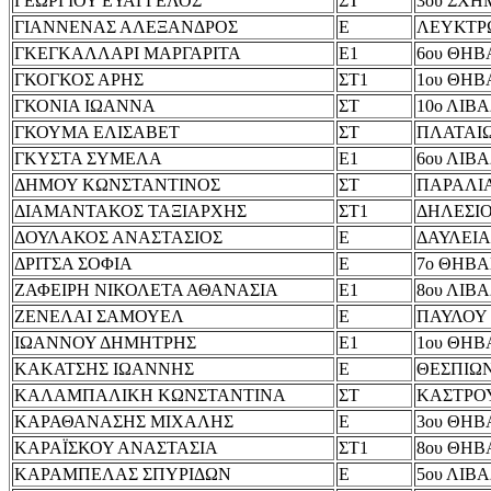
ΓΕΩΡΓΙΟΥ ΕΥΑΓΓΕΛΟΣ
ΣΤ
3ου ΣΧΗ
ΓΙΑΝΝΕΝΑΣ ΑΛΕΞΑΝΔΡΟΣ
Ε
ΛΕΥΚΤΡ
ΓΚΕΓΚΑΛΛΑΡΙ ΜΑΡΓΑΡΙΤΑ
Ε1
6ου ΘΗΒ
ΓΚΟΓΚΟΣ ΑΡΗΣ
ΣΤ1
1ου ΘΗΒ
ΓΚΟΝΙΑ ΙΩΑΝΝΑ
ΣΤ
10ο ΛΙΒ
ΓΚΟΥΜΑ ΕΛΙΣΑΒΕΤ
ΣΤ
ΠΛΑΤΑΙ
ΓΚΥΣΤΑ ΣΥΜΕΛΑ
Ε1
6ου ΛΙΒ
ΔΗΜΟΥ ΚΩΝΣΤΑΝΤΙΝΟΣ
ΣΤ
ΠΑΡΑΛΙ
ΔΙΑΜΑΝΤΑΚΟΣ ΤΑΞΙΑΡΧΗΣ
ΣΤ1
ΔΗΛΕΣΙ
ΔΟΥΛΑΚΟΣ ΑΝΑΣΤΑΣΙΟΣ
Ε
ΔΑΥΛΕΙΑ
ΔΡΙΤΣΑ ΣΟΦΙΑ
Ε
7ο ΘΗΒΑ
ΖΑΦΕΙΡΗ ΝΙΚΟΛΕΤΑ ΑΘΑΝΑΣΙΑ
Ε1
8ου ΛΙΒ
ΖΕΝΕΛΑΙ ΣΑΜΟΥΕΛ
Ε
ΠΑΥΛΟΥ
ΙΩΑΝΝΟΥ ΔΗΜΗΤΡΗΣ
Ε1
1ου ΘΗΒ
ΚΑΚΑΤΣΗΣ ΙΩΑΝΝΗΣ
Ε
ΘΕΣΠΙΩ
ΚΑΛΑΜΠΑΛΙΚΗ ΚΩΝΣΤΑΝΤΙΝΑ
ΣΤ
ΚΑΣΤΡΟ
ΚΑΡΑΘΑΝΑΣΗΣ ΜΙΧΑΛΗΣ
Ε
3ου ΘΗΒ
ΚΑΡΑΪΣΚΟΥ ΑΝΑΣΤΑΣΙΑ
ΣΤ1
8ου ΘΗΒ
ΚΑΡΑΜΠΕΛΑΣ ΣΠΥΡΙΔΩΝ
Ε
5ου ΛΙΒ