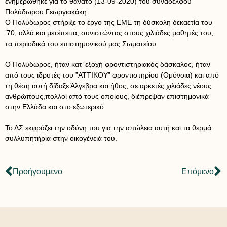
ενημερώθηκε για το θάνατο (13-09-2020) του συναδέλφου
Πολύδωρου Γεωργιακάκη.
Ο Πολύδωρος στήριξε το έργο της ΕΜΕ τη δύσκολη δεκαετία του
’70, αλλά και μετέπειτα, συνιστώντας στους χιλιάδες μαθητές του,
τα περιοδικά του επιστημονικού μας Σωματείου.
Ο Πολύδωρος, ήταν κατ’ εξοχή φροντιστηριακός δάσκαλος, ήταν
από τους ιδρυτές του ”ΑΤΤΙΚΟΥ” φροντιστηρίου (Ομόνοια) και από
τη θέση αυτή δίδαξε Άλγεβρα και ήθος, σε αρκετές χιλιάδες νέους
ανθρώπους,πολλοί από τους οποίους, διέπρεψαν επιστημονικά
στην Ελλάδα και στο εξωτερικό.
Το ΔΣ εκφράζει την οδύνη του για την απώλεια αυτή και τα θερμά
συλλυπητήρια στην οικογένειά του.
Προήγουμενο
Επόμενο