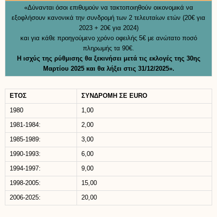
«Δύνανται όσοι επιθυμούν να τακτοποιηθούν οικονομικά να
εξοφλήσουν κανονικά την συνδρομή των 2 τελευταίων ετών (20€ για
2023 + 20€ για 2024)
και για κάθε προηγούμενο χρόνο οφειλής 5€ με ανώτατο ποσό
πληρωμής τα 90€.
Η ισχύς της ρύθμισης θα ξεκινήσει μετά τις εκλογές της 30ης
Μαρτίου 2025 και θα λήξει στις 31/12/2025».
ΕΤΟΣ
ΣΥΝΔΡΟΜΗ ΣΕ EURO
1980
1,00
1981-1984:
2,00
1985-1989:
3,00
1990-1993:
6,00
1994-1997:
9,00
1998-2005:
15,00
2006-2025:
20,00