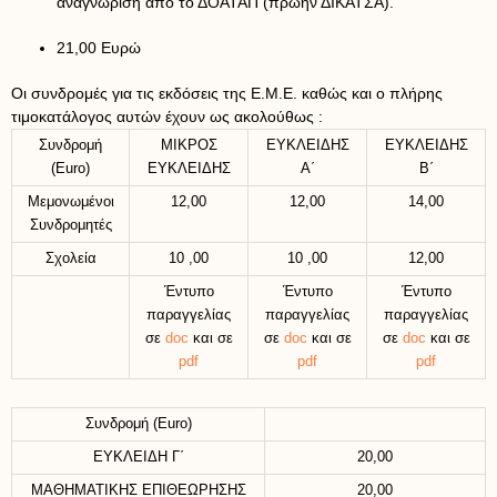
αναγνώριση από το ΔΟΑΤΑΠ (πρώην ΔΙΚΑΤΣΑ).
21,00 Ευρώ
Οι συνδρομές για τις εκδόσεις της Ε.Μ.Ε. καθώς και ο πλήρης
τιμοκατάλογος αυτών έχουν ως ακολούθως :
Συνδρομή
ΜΙΚΡΟΣ
ΕΥΚΛΕΙΔΗΣ
ΕΥΚΛΕΙΔΗΣ
(Euro)
ΕΥΚΛΕΙΔΗΣ
Α΄
Β΄
Μεμονωμένοι
12,00
12,00
14,00
Συνδρομητές
Σχολεία
10 ,00
10 ,00
12,00
Έντυπο
Έντυπο
Έντυπο
παραγγελίας
παραγγελίας
παραγγελίας
σε
doc
και σε
σε
doc
και σε
σε
doc
και σε
pdf
pdf
pdf
Συνδρομή (Euro)
ΕΥΚΛΕΙΔΗ Γ΄
20,00
ΜΑΘΗΜΑΤΙΚΗΣ ΕΠΙΘΕΩΡΗΣΗΣ
20,00