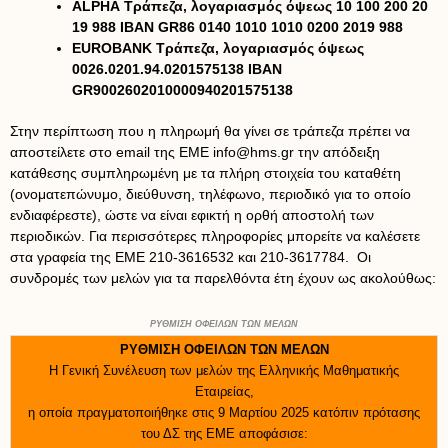
ALPHA Τράπεζα, λογαριασμός όψεως 10 100 200 20
19 988 ΙΒΑΝ GR86 0140 1010 1010 0200 2019 988
EUROBANK Τράπεζα, λογαριασμός όψεως
0026.0201.94.0201575138 IBAN
GR9002602010000940201575138
Στην περίπτωση που η πληρωμή θα γίνει σε τράπεζα πρέπει να
αποστείλετε στο email της ΕΜΕ info@hms.gr την απόδειξη
κατάθεσης συμπληρωμένη με τα πλήρη στοιχεία του καταθέτη
(ονοματεπώνυμο, διεύθυνση, τηλέφωνο, περιοδικό για το οποίο
ενδιαφέρεστε), ώστε να είναι εφικτή η ορθή αποστολή των
περιοδικών. Για περισσότερες πληροφορίες μπορείτε να καλέσετε
στα γραφεία της ΕΜΕ 210-3616532 και 210-3617784.
Οι
συνδρομές των μελών για τα παρελθόντα έτη έχουν ως ακολούθως:
ΡΥΘΜΙΣΗ ΟΦΕΙΛΩΝ ΤΩΝ ΜΕΛΩΝ
ΡΥΘΜΙΣΗ ΟΦΕΙΛΩΝ ΤΩΝ ΜΕΛΩΝ
Η Γενική Συνέλευση των μελών της Ελληνικής Μαθηματικής
Εταιρείας,
η οποία πραγματοποιήθηκε στις 9 Μαρτίου 2025 κατόπιν πρότασης
του ΔΣ της ΕΜΕ αποφάσισε: