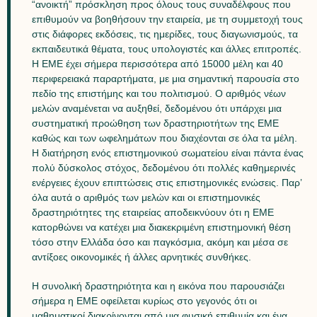
“ανοικτή” πρόσκληση προς όλους τους συναδέλφους που
επιθυμούν να βοηθήσουν την εταιρεία, με τη συμμετοχή τους
στις διάφορες εκδόσεις, τις ημερίδες, τους διαγωνισμούς, τα
εκπαιδευτικά θέματα, τους υπολογιστές και άλλες επιτροπές.
Η ΕΜΕ έχει σήμερα περισσότερα από 15000 μέλη και 40
περιφερειακά παραρτήματα, με μια σημαντική παρουσία στο
πεδίο της επιστήμης και του πολιτισμού. Ο αριθμός νέων
μελών αναμένεται να αυξηθεί, δεδομένου ότι υπάρχει μια
συστηματική προώθηση των δραστηριοτήτων της ΕΜΕ
καθώς και των ωφελημάτων που διαχέονται σε όλα τα μέλη.
Η διατήρηση ενός επιστημονικού σωματείου είναι πάντα ένας
πολύ δύσκολος στόχος, δεδομένου ότι πολλές καθημερινές
ενέργειες έχουν επιπτώσεις στις επιστημονικές ενώσεις. Παρ’
όλα αυτά ο αριθμός των μελών και οι επιστημονικές
δραστηριότητες της εταιρείας αποδεικνύουν ότι η ΕΜΕ
κατορθώνει να κατέχει μια διακεκριμένη επιστημονική θέση
τόσο στην Ελλάδα όσο και παγκόσμια, ακόμη και μέσα σε
αντίξοες οικονομικές ή άλλες αρνητικές συνθήκες.
Η συνολική δραστηριότητα και η εικόνα που παρουσιάζει
σήμερα η ΕΜΕ οφείλεται κυρίως στο γεγονός ότι οι
μαθηματικοί διακρίνονται από μια φυσική επιθυμία και ένα