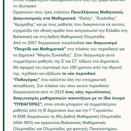
το εξωτερικό.
Οργανώνει τους τρεις ετήσιους
Πανελλήνιους Μαθητικούς
Διαγωνισμούς στα Μαθηματικά
: “Θαλής”, “Ευκλείδης”,
“Αρχιμήδης” και με τους μαθητές που διακρίνονται σε αυτούς
σχηματίζει την εθνική ομάδα που εκπροσωπεί την Ελλάδα στη
Βαλκανική και στη Διεθνή Μαθηματική Ολυμπιάδα.
Από το 2007 διοργανώνει πανελλαδικά
τον διαγωνισμό
“Παιχνίδι και Μαθηματικά”
στο πλαίσιο του περιοδικού για
το Δημοτικό “Μικρός Ευκλείδης”. Στον διαγωνισμό αυτό
συμμετέχουν μαθητές της Ε΄και ΣΤ΄τάξεων του Δημοτικού.
Με αφορμή τον εορτασμό των 100 χρόνων από την ίδρυσή
της, σχεδίασε και εξέδωσε
το νέο περιοδικό
“Πυθαγόρας”
που καλύπτει όλη την υποχρεωτική
εκπαίδευση. Στο πλαίοιο του νέου αυτού περιοδικού
διοργανώνεται από το 2019
ένας νέος πρωτότυπος
διαγωνισμός μαθηματικών ικανοτήτων με το ίδιο όνομα
“ΠΥΘΑΓΟΡΑΣ”,
στον οποίο μπορούν να συμμετάσχουν
μαθητές από τη Β΄Δημοτικού έως και την Γ΄Γυμνασίου.
Η ΕΜΕ διοργάνωσε τη 45η Διεθνή Μαθηματική Ολυμπιάδα
(45th IΜΟ) και οργανώνει Βαλκανικές Μαθηματικές
Ολυμπιάδες και Ολυμπιάδες για φοιτητές Πανεπιστημίου.