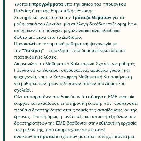
Υλοποιεί
προγράμματα
υπό την αιγίδα του Υπουργείου
Παιδείας ή και της Ευρωπαϊκής Ένωσης.
Συντηρεί και αναπτύσσει την
Τράπεζα Θεμάτων
για τα
μαθηματικά του Λυκείου, μία συλλογή δεκάδων ταξινομημένων
ασκήσεων που συνεχώς μεγαλώνει και είναι ελεύθερα
διαθέσιμες μέσα από το Διαδίκτυο.
Προσκαλεί σε πνευματική μαθηματική ψυχαγωγία με
την
“Άσκηση”
– πρόκληση, που δημοσιεύει και δέχεται
προτεινόμενες λύσεις.
Διοργανώνει το Μαθηματικό Καλοκαιρινό Σχολείο για μαθητές
Γυμνασίου και Λυκείου, συνδυάζοντας αρμονικά γνώση και
ψυχαγωγία, και την Καλοκαιρινή Μαθηματική Κατασκήνωση
για μαθητές των τριών τελευταίων τάξεων του Δημοτικού
σχολείου.
Όλα τα παραπάνω αποδεικνύουν ότι σήμερα η ΕΜΕ είναι μία
ενεργός και ακμάζουσα επιστημονική ένωση, που αναπτύσσει
πλούσια δραστηριότητα στους τομείς της εκπαίδευσης και της
έρευνας. Επειδή όμως η ανάπτυξη και υποστήριξη όλων των
δραστηριοτήτων της ΕΜΕ βασίζονται στην εθελοντική εργασία
των μελών της, που συμμετέχουν σε μια σειρά
ανοικτών
Επιτροπών
σχετικών με αυτές, υπάρχει πάντα μια