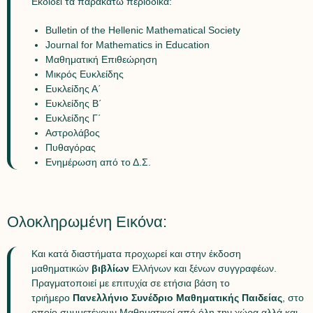
Εκδίδει τα παρακάτω περιοδικά:
Bulletin of the Hellenic Mathematical Society
Journal for Mathematics in Education
Μαθηματική Επιθεώρηση
Μικρός Ευκλείδης
Ευκλείδης Α΄
Ευκλείδης Β΄
Ευκλείδης Γ΄
Αστρολάβος
Πυθαγόρας
Ενημέρωση από το Δ.Σ.
Ολοκληρωμένη Εικόνα:
Και κατά διαστήματα προχωρεί και στην έκδοση
μαθηματικών
βιβλίων
Ελλήνων και ξένων συγγραφέων.
Πραγματοποιεί με επιτυχία σε ετήσια βάση το
τριήμερο
Πανελλήνιο Συνέδριο Μαθηματικής Παιδείας
, στο
οποίο συμμετέχουν Μαθηματικοί από όλη την χώρα αλλά και