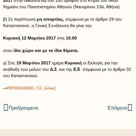
2017
στην αίθουσα ΑΔ του 1ου ορόφου στο Κτίριο του Νέου
Χημείου του Πανεπιστημίου Αθηνών (Ναυαρίνου 13α, Αθήνα).
β) Σε περίπτωση
μη απαρτίας,
σύμφωνα με το άρθρο 29 του
Καταστατικού, η Γενική Συνέλευση θα γίνει την
Κυριακή 12 Μαρτίου 2017
στις
10.00
στον
ίδιο χώρο και με τα ίδια θέματα.
γ) Στις
19 Μαρτίου 2017
ημέρα
Κυριακή
οι Εκλογές για την
ανάδειξη των μελών του
Δ.Σ
. και της
Ε.Ε
σύμφωνα με το άρθρο 32
του Καταστατικού.
–>
ΠΡΟΣΚΛΗΣΗ. Γ.Σ. (κλικ)
Προήγουμενο
Επόμενο