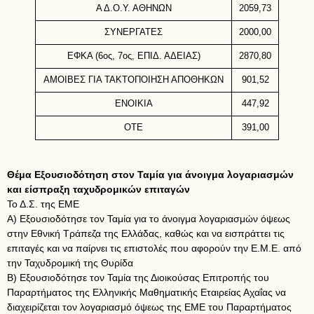
Α Δ.Ο.Υ. ΑΘΗΝΩΝ
2059,73
ΣΥΝΕΡΓΑΤΕΣ
2000,00
ΕΦΚΑ (6ος, 7ος, ΕΠΙΔ. ΑΔΕΙΑΣ)
2870,80
ΑΜΟΙΒΕΣ ΓΙΑ ΤΑΚΤΟΠΟΙΗΣΗ ΑΠΟΘΗΚΩΝ
901,52
ΕΝΟΙΚΙΑ
447,92
ΟΤΕ
391,00
Θέμα Εξουσιοδότηση στον Ταμία για άνοιγμα λογαριασμών
και είσπραξη ταχυδρομικών επιταγών
Το Δ.Σ. της ΕΜΕ
Α) Εξουσιοδότησε τον Ταμία για το άνοιγμα λογαριασμών όψεως
στην Εθνική Τράπεζα της Ελλάδας, καθώς και να εισπράττει τις
επιταγές και να παίρνει τις επιστολές που αφορούν την Ε.Μ.Ε. από
την Ταχυδρομική της Θυρίδα
Β) Εξουσιοδότησε τον Ταμία της Διοικούσας Επιτροπής του
Παραρτήματος της Ελληνικής Μαθηματικής Εταιρείας Αχαΐας να
διαχειρίζεται τον λογαριασμό όψεως της ΕΜΕ του Παραρτήματος