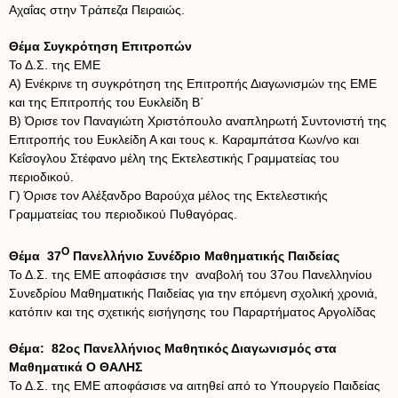
Αχαΐας στην Τράπεζα Πειραιώς.
Θέμα Συγκρότηση Επιτροπών
Το Δ.Σ. της ΕΜΕ
Α) Ενέκρινε τη συγκρότηση της Επιτροπής Διαγωνισμών της ΕΜΕ
και της Επιτροπής του Ευκλείδη Β΄
Β) Όρισε τον Παναγιώτη Χριστόπουλο αναπληρωτή Συντονιστή της
Επιτροπής του Ευκλείδη Α και τους κ. Καραμπάτσα Κων/νο και
Κεΐσογλου Στέφανο μέλη της Εκτελεστικής Γραμματείας του
περιοδικού.
Γ) Όρισε τον Αλέξανδρο Βαρούχα μέλος της Εκτελεστικής
Γραμματείας του περιοδικού Πυθαγόρας.
Ο
Θέμα 37
Πανελλήνιο Συνέδριο Μαθηματικής Παιδείας
Το Δ.Σ. της ΕΜΕ αποφάσισε την αναβολή του 37ου Πανελληνίου
Συνεδρίου Μαθηματικής Παιδείας για την επόμενη σχολική χρονιά,
κατόπιν και της σχετικής εισήγησης του Παραρτήματος Αργολίδας
Θέμα: 82ος Πανελλήνιος Μαθητικός Διαγωνισμός στα
Μαθηματικά Ο ΘΑΛΗΣ
Το Δ.Σ. της ΕΜΕ αποφάσισε να αιτηθεί από το Υπουργείο Παιδείας