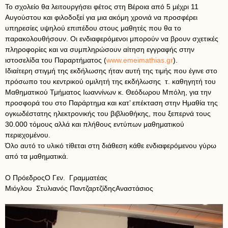
Το σχολείο θα λειτουργήσει φέτος στη Βέροια από 5 μέχρι 11
Αυγούστου και φιλοδοξεί για μια ακόμη χρονιά να προσφέρει
υπηρεσίες υψηλού επιπέδου στους μαθητές που θα το
παρακολουθήσουν. Οι ενδιαφερόμενοι μπορούν να βρουν σχετικές
πληροφορίες και να συμπληρώσουν αίτηση εγγραφής στην
ιστοσελίδα του Παραρτήματος (
www.emeimathias.gr
).
Ιδιαίτερη στιγμή της εκδήλωσης ήταν αυτή της τιμής που έγινε στο
πρόσωπο του κεντρικού ομιλητή της εκδήλωσης τ. καθηγητή του
Μαθηματικού Τμήματος Ιωαννίνων κ. Θεόδωρου Μπόλη, για την
προσφορά του στο Παράρτημα και κατ’ επέκταση στην Ημαθία της
ογκωδέστατης ηλεκτρονικής του βιβλιοθήκης, που ξεπερνά τους
30.000 τόμους αλλά και πλήθους εντύπων μαθηματικού
περιεχομένου.
Όλο αυτό το υλικό τίθεται στη διάθεση κάθε ενδιαφερόμενου γύρω
από τα μαθηματικά.
Ο ΠρόεδροςΟ Γεν. Γραμματέας
Μιόγλου Στυλιανός ΠαντζαρτζίδηςΑναστάσιος