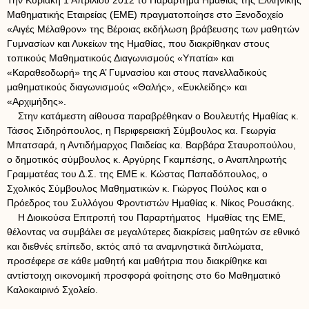
Την Κυριακή 1 Απριλίου 2012 το Παράρτημα Ημαθίας της Ελληνικής
Μαθηματικής Εταιρείας (ΕΜΕ) πραγματοποίησε στο Ξενοδοχείο
«Αιγές Μέλαθρον» της Βέροιας εκδήλωση βράβευσης των μαθητών
Γυμνασίων και Λυκείων της Ημαθίας, που διακρίθηκαν στους
τοπικούς Μαθηματικούς Διαγωνισμούς «Υπατία» και
«Καραθεοδωρή» της Α’ Γυμνασίου και στους πανελλαδικούς
μαθηματικούς διαγωνισμούς «Θαλής», «Ευκλείδης» και
«Αρχιμήδης».
Στην κατάμεστη αίθουσα παραβρέθηκαν ο Βουλευτής Ημαθίας κ.
Τάσος Σιδηρόπουλος, η Περιφερειακή Σύμβουλος κα. Γεωργία
Μπατσαρά, η Αντιδήμαρχος Παιδείας κα. Βαρβάρα Σταυροπούλου,
ο δημοτικός σύμβουλος κ. Αργύρης Γκαμπέσης, ο Αναπληρωτής
Γραμματέας του Δ.Σ. της ΕΜΕ κ. Κώστας Παπαδόπουλος, ο
Σχολικός Σύμβουλος Μαθηματικών κ. Γιώργος Πούλος και ο
Πρόεδρος του Συλλόγου Φροντιστών Ημαθίας κ. Νίκος Ρουσάκης.
Η Διοικούσα Επιτροπή του Παραρτήματος Ημαθίας της EME,
θέλοντας να συμβάλει σε μεγαλύτερες διακρίσεις μαθητών σε εθνικό
και διεθνές επίπεδο, εκτός από τα αναμνηστικά διπλώματα,
προσέφερε σε κάθε μαθητή και μαθήτρια που διακρίθηκε και
αντίστοιχη οικονομική προσφορά φοίτησης στο 6ο Μαθηματικό
Καλοκαιρινό Σχολείο.