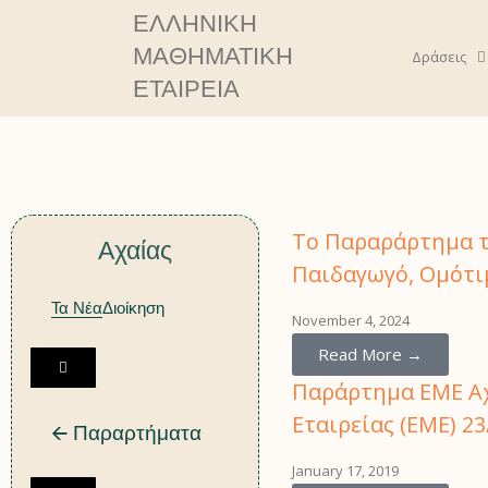
ΕΛΛΗΝΙΚΗ
ΜΑΘΗΜΑΤΙΚΗ
Δράσεις
ΕΤΑΙΡΕΙΑ
Δελτία Τύ
Το Παραράρτημα τ
Αχαίας
Παιδαγωγό, Ομότι
Τα Νέα
Διοίκηση
November 4, 2024
Read More →
H
Παράρτημα ΕΜΕ Αχ
a
m
Εταιρείας (ΕΜΕ) 23
🡨 Παραρτήματα
b
u
January 17, 2019