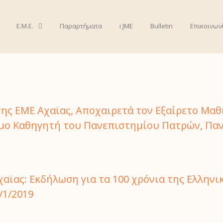
Ε.Μ.Ε.
Παραρτήματα
i JME
Bulletin
Επικοινων
που: Αχαίας
ης ΕΜΕ Αχαϊας, Αποχαιρετά τον Εξαίρετο Μαθ
μο Καθηγητή του Πανεπιστημίου Πατρών, Πα
αϊας: Εκδήλωση για τα 100 χρόνια της Ελλην
/1/2019