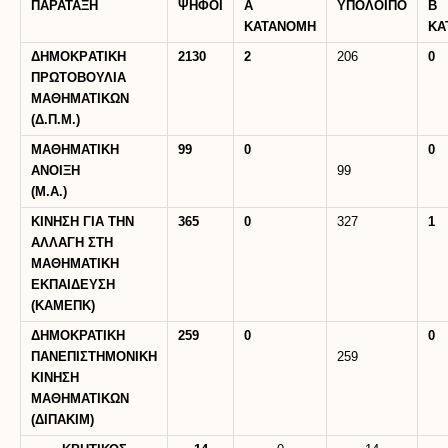
ΠΑΡΑΤΑΞΗ
ΨΗΦΟΙ
Α
ΥΠΟΛΟΙΠΟ
B
ΚΑΤΑΝΟΜΗ
KA
ΔΗΜΟΚΡATIKH
2130
2
206
0
ΠΡΩΤΟΒΟΥΛΙΑ
ΜΑΘΗΜΑΤΙΚΩΝ
(Δ.Π.Μ.)
ΜΑΘΗΜΑΤΙΚΗ
99
0
0
ΑΝΟΙΞΗ
99
(Μ.Α.)
ΚΙΝΗΣΗ ΓΙΑ ΤΗΝ
365
0
327
1
ΑΛΛΑΓΗ ΣΤΗ
ΜΑΘΗΜΑΤΙΚΗ
ΕΚΠΑΙΔΕΥΣΗ
(ΚΑΜΕΠΚ)
ΔΗΜΟΚΡΑΤΙΚΗ
259
0
0
ΠΑΝΕΠΙΣΤΗΜΟΝΙΚΗ
259
ΚΙΝΗΣΗ
ΜΑΘΗΜΑΤΙΚΩΝ
(ΔΙΠΑΚΙΜ)