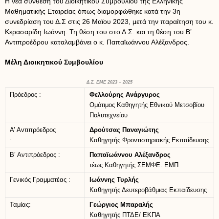
Η νέα σύνθεση του Διοικητικού Συμβουλίου της Ελληνικής
Μαθηματικής Εταιρείας όπως διαμορφώθηκε κατά την 3η
συνεδρίαση του Δ.Σ στις 26 Μαϊου 2023, μετά την παραίτηση του κ.
Κερασαρίδη Ιωάννη. Τη θέση του στο Δ.Σ. και τη θέση του Β’
Αντιπροέδρου καταλαμβάνει ο κ. Παπαϊωάννου Αλέξανδρος.
Μέλη Διοικητικού Συμβουλίου
Δ.Σ. ΕΜΕ 2023
–
2025
Πρόεδρος :
Φελλούρης Ανάργυρος
Ομότιμος Καθηγητής Εθνικού Μετσοβίου
Πολυτεχνείου
Α’ Αντιπρόεδρος
Δρούτσας Παναγιώτης
:
Καθηγητής Φροντιστηριακής Εκπαίδευσης
Β’ Αντιπρόεδρος :
Παπαϊωάννου Αλέξανδρος
τέως Καθηγητής ΣΕΜΦΕ. ΕΜΠ
Γενικός Γραμματέας :
Ιωάννης Τυρλής
Καθηγητής Δευτεροβάθμιας Εκπαίδευσης
Ταμίας:
Γεώργιος Μπαραλής
Καθηγητής ΠΤΔΕ/ ΕΚΠΑ