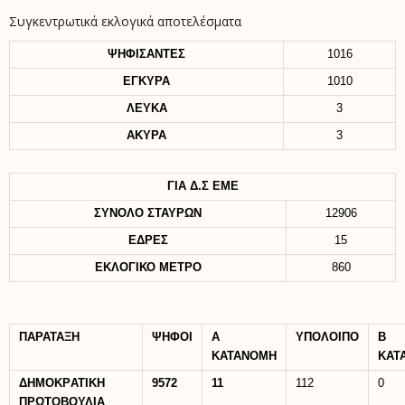
Συγκεντρωτικά εκλογικά αποτελέσματα
ΨΗΦΙΣΑΝΤΕΣ
1016
ΕΓΚΥΡΑ
1010
ΛΕΥΚΑ
3
ΑΚΥΡΑ
3
ΓΙΑ Δ.Σ ΕΜΕ
ΣΥΝΟΛΟ ΣΤΑΥΡΩΝ
12906
ΕΔΡΕΣ
15
ΕΚΛΟΓΙΚΟ ΜΕΤΡΟ
860
ΠΑΡΑΤΑΞΗ
ΨΗΦΟΙ
Α
ΥΠΟΛΟΙΠΟ
B
ΚΑΤΑΝΟΜΗ
KAT
ΔΗΜΟΚΡATIKH
9572
11
112
0
ΠΡΩΤΟΒΟΥΛΙΑ