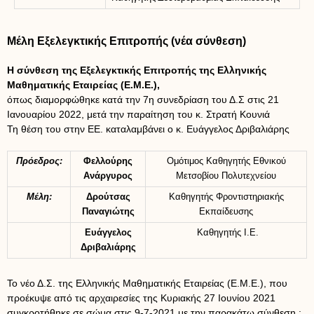
Μέλη Εξελεγκτικής Επιτροπής (νέα σύνθεση)
Η σύνθεση της Εξελεγκτικής Επιτροπής της Ελληνικής
Μαθηματικής Εταιρείας (Ε.Μ.Ε.),
όπως διαμορφώθηκε κατά την 7η συνεδρίαση του Δ.Σ στις 21
Ιανουαρίου 2022, μετά την παραίτηση του κ. Στρατή Κουνιά
Τη θέση του στην ΕΕ. καταλαμβάνει ο κ. Ευάγγελος Δριβαλιάρης
Πρόεδρος:
Φελλούρης
Ομότιμος Καθηγητής Εθνικού
Ανάργυρος
Μετσοβίου Πολυτεχνείου
Μέλη:
Δρούτσας
Καθηγητής Φροντιστηριακής
Παναγιώτης
Εκπαίδευσης
Ευάγγελος
Καθηγητής Ι.Ε.
Δριβαλιάρης
Το νέο Δ.Σ. της Ελληνικής Μαθηματικής Εταιρείας (Ε.Μ.Ε.), που
προέκυψε από τις αρχαιρεσίες της Κυριακής 27 Ιουνίου 2021
συγκροτήθηκε σε σώμα στις 9-7-2021 με την παρακάτω σύνθεση :