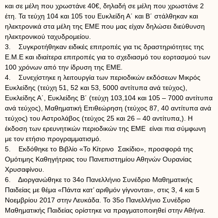
και σε μέλη που χρωστάνε 40€, δηλαδή σε μέλη που χρωστάνε 2
έτη. Τα τεύχη 104 και 105 του Ευκλείδη Α΄ και Β΄ στάλθηκαν και
ηλεκτρονικά στα μέλη της ΕΜΕ που μας είχαν δηλώσει διεύθυνση
ηλεκτρονικού ταχυδρομείου.
3. Συγκροτήθηκαν ειδικές επιτροπές για τις δραστηριότητες της
Ε.Μ.Ε και ιδιαίτερα επιτροπές για το σχεδιασμό του εορτασμού των
100 χρόνων από την ίδρυση της ΕΜΕ.
4. Συνεχίστηκε η λειτουργία των περιοδικών εκδόσεων Μικρός
Ευκλείδης (τεύχη 51, 52 και 53, 5000 αντίτυπα ανά τεύχος),
Ευκλείδης Α΄, Ευκλείδης Β΄ (τεύχη 103,104 και 105 – 7000 αντίτυπα
ανά τεύχος), Μαθηματική Επιθεώρηση (τεύχος 87, 40 αντίτυπα ανά
τεύχος) του Αστρολάβος (τεύχος 25 και 26 – 40 αντίτυπα,). Η
έκδοση των ερευνητικών περιοδικών της ΕΜΕ είναι πια σύμφωνη
με τον ετήσιο προγραμματισμό.
5. Εκδόθηκε το Βιβλίο «Το Κίτρινο Σακίδιο», προσφορά της
Ομότιμης Καθηγήτριας του Πανεπιστημίου Αθηνών Ουρανίας
Χρυσαφίνου.
6. Διοργανώθηκε το 34ο Πανελλήνιο Συνέδριο Μαθηματικής
Παιδείας με θέμα «Πάντα κατ’ αριθμόν γίγνονται», στις 3, 4 και 5
Νοεμβρίου 2017 στην Λευκάδα. Το 35ο Πανελλήνιο Συνέδριο
Μαθηματικής Παιδείας ορίστηκε να πραγματοποιηθεί στην Αθήνα.