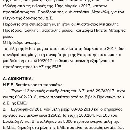
εξελέγη από τις εκλογές της 19ης Μαρτίου 2017, κατόπιν
προσκλήσεως του Προέδρου της κ. Αναστάσιου Μπακάλη, για τον
έλεγχο της δράσης του Δ.Σ.
Παρόντες στη συνεδρίαση αυτή ήταν οι: Αναστάσιος Μπακάλης
Πρόεδρος, Ιωάννης Τσαρπαλής μέλος, και Σοφία Παππά Μπίρμπα
μέλος.
Ο Πρόεδρο ανέφερε:
Τα μέλη της Ε.Ε. πραγματοποίησαν κατά τη διάρκεια του 2017, δυο
συνεδριάσεις μία για τη συγκρότηση της Επιτροπής σε σώμα και
μια δεύτερη στις 4/10/2017 με θέμα ενημέρωση εξαμήνου και
προτάσεις προς το ΔΣ της ΕΜΕ.
Α. ΔΙΟΙΚΗΤΙΚΑ:
Η Ε.Ε. διαπίστωσε τα παρακάτω:
1. Έγιναν 12 τακτικές συνεδριάσεις του Δ.Σ. από 29/3/2017 μέχρι
και τις 09-02-2018, όπως προκύπτει από το Βιβλίο Πρακτικών του
Δ.Σ. ης ΕΜΕ.
2. Εγγράφηκαν 281 νέα μέλη μέχρι 09-02-2018 και ο σημερινός
αριθμός των μελών είναι 12502. Τα τεύχη 103,104, και 105 του
Ευκλείδη Α΄ και Β΄ στάλθηκαν σε 5300 περίπου ενεργά μέλη της
Ε.Μ.Ε., δηλαδή στα μέλη της ΕΜΕ που είναι ταμειακώς εντάξει έως