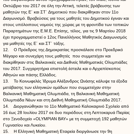
Οκτώβριο του 2017 σε όλη την Αττική, τελετές βράβευσης των
μαθητών της Ε΄ και ΣΤ΄ Δημοτικού που διακρίθηκαν στον 11o
Διαγωνισμό. Βραβεύσεις για τους μαθητές του Δημοτικού έγιναν και
στους υπόλοιπους νομούς της χώρας με τη φροντίδα των τοπικών
Παραρτημάτων της Ε.Μ.Ε. Επίσης, τέλος, για τις 9 Μαρτίου 2018
έχει προγραμματιστεί ο 12ος Πανελλήνιος Μαθητικός Διαγωνισμός
για μαθητές της Ε΄ και ΣΤ΄ τάξης.
12. Ο Πρόεδρος της Δημοκρατίας προσκάλεσε στο Προεδρικό
Μέγαρο και συνεχάρη τους μαθητές που συμμετείχαν και
διακρίθηκαν στις Βαλκανικές και Διεθνείς Μαθηματικές Ολυμπιάδες
του 2017. Συγχαρητήρια επιστολή έστειλε και ο Αρχιεπίσκοπος
Αθηνών και πάσης Ελλάδος.
13. Το Κοινωφελές Ίδρυμα Αλέξανδρος Ωνάσης κάλυψε τα έξοδα
μετάβασης των ελληνικών ομάδων που συμμετείχαν στην
Βαλκανική Μαθηματική Ολυμπιάδα, τη Βαλκανική Μαθηματική
Ολυμπιάδα Νέων και στη Διεθνή Μαθηματική Ολυμπιάδα 2017.
14. Διοργανώθηκαν το 11ο Μαθηματικό Καλοκαιρινό Σχολείο από
16 έως 28 Ιουλίου 2017 σε δυο περιόδους στη Λεπτοκαρυά Πιερίας
στο Ξενοδοχείο «OLYMPIAN BAY» με τη συμμετοχή 192 μαθητών
Γυμνασίου και Λυκείου.
15. Η Ελληνική Μαθηματική Εταιρεία διοργάνωσε την 9η