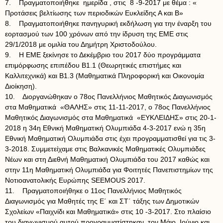
7. Πραγματοποιήθηκε ημερίδα , στις 8 -9-2017 με θέμα : «
Προτάσεις βελτίωσης των περιοδικών Ευκλείδης Α και Β»
8. Πραγματοποιήθηκε πανηγυρική εκδήλωση για την έναρξη του
εορτασμού των 100 χρόνων από την ίδρυση της ΕΜΕ στις
29/1/2018 με ομιλία του Δημήτρη Χριστοδούλου.
9. Η ΕΜΕ ξεκίνησε το Δεκέμβριο του 2017 δύο προγράμματα
επιμόρφωσης επιπέδου Β1.1 (Θεωρητικές επιστήμες και
Καλλιτεχνικά) και Β1.3 (Μαθηματικά Πληροφορική και Οικονομία
Διοίκηση).
10. Διοργανώθηκαν ο 78ος Πανελλήνιος Μαθητικός Διαγωνισμός
στα Μαθηματικά «ΘΑΛΗΣ» στις 11-11-2017, ο 78ος Πανελλήνιος
Μαθητικός Διαγωνισμός στα Μαθηματικά «ΕΥΚΛΕΙΔΗΣ» στις 20-1-
2018 η 34η Εθνική Μαθηματική Ολυμπιάδα 4-3-2017 ενώ η 35η
Εθνική Μαθηματική Ολυμπιάδα στις έχει προγραμματισθεί για τις 3-
3-2018. Συμμετείχαμε στις Βαλκανικές Μαθηματικές Ολυμπιάδες
Νέων και στη Διεθνή Μαθηματική Ολυμπιάδα του 2017 καθώς και
στην 11η Μαθηματική Ολυμπιάδα για Φοιτητές Πανεπιστημίων της
Νοτιοανατολικής Ευρώπης SEEMOUS 2017.
11. Πραγματοποιήθηκε ο 11ος Πανελλήνιος Μαθητικός
Διαγωνισμός για Μαθητές της Ε΄ και ΣΤ΄ τάξης των Δημοτικών
Σχολείων «Παιχνίδι και Μαθηματικά» στις 10 -3-2017. Στο πλαίσιο
του διαγωνισμού αυτού προγραμματίστηκαν, τον Μάιο, Ιούνιο και