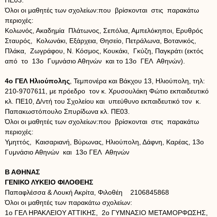
ΠΕ03.
Όλοι οι μαθητές των σχολείων:που βρίσκονται στις παρακάτω
περιοχές:
Κολωνός, Ακαδημία Πλάτωνος, Σεπόλια, Αμπελόκηποι, Ερυθρός
Σταυρός, Κολωνάκι, Εξάρχεια, Θησείο, Πετράλωνα, Βοτανικός,
Πλάκα, Ζωγράφου, Ν. Κόσμος, Κουκάκι, Γκύζη, Παγκράτι (εκτός
από το 13ο Γυμνάσιο Αθηνών και το 13ο ΓΕΛ Αθηνών).
4ο ΓΕΛ Ηλιούπολης
, Τεμπονέρα και Βάκχου 13, Ηλιούπολη, τηλ:
210-9707611, με πρόεδρο τον κ. Χρυσουλάκη Φώτιο εκπαιδευτικό
κλ. ΠΕ10, Δ/ντή του Σχολείου και υπεύθυνο εκπαιδευτικό τον κ.
Παπακωστόπουλο Σπυρίδωνα κλ. ΠΕ03.
Όλοι οι μαθητές των σχολείων:που βρίσκονται στις παρακάτω
περιοχές:
Υμηττός, Καισαριανή, Βύρωνας, Ηλιούπολη, Δάφνη, Καρέας, 13ο
Γυμνάσιο Αθηνών και 13ο ΓΕΛ Αθηνών
Β ΑΘΗΝΑΣ
ΓΕΝΙΚΟ ΛΥΚΕΙΟ ΦΙΛΟΘΕΗΣ
Παπαφλέσσα & Λουκή Ακρίτα, Φιλοθέη 2106845868
Όλοι οι μαθητές των παρακάτω σχολείων:
1ο ΓΕΛ ΗΡΑΚΛΕΙΟΥ ΑΤΤΙΚΗΣ, 2ο ΓΥΜΝΑΣΙΟ ΜΕΤΑΜΟΡΦΩΣΗΣ,