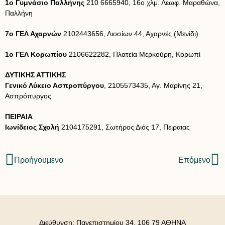
1ο Γυμνάσιο Παλλήνης
210 6665940, 16ο χλμ. Λεωφ. Μαραθώνα,
Παλλήνη
7ο ΓΕΛ Αχαρνών
2102443656, Λιοσίων 44, Αχαρνές (Μενίδι)
1ο ΓΕΛ Κορωπίου
2106622282, Πλατεία Μερκούρη, Κορωπί
ΔΥΤΙΚΗΣ ΑΤΤΙΚΗΣ
Γενικό Λύκειο Ασπροπύργου
, 2105573435, Αγ. Μαρίνης 21,
Ασπρόπυργος
ΠΕΙΡΑΙΑ
Ιωνίδειος Σχολή
2104175291, Σωτήρος Διός 17, Πειραιας
Προήγουμενο
Επόμενο
Διεύθυνση: Πανεπιστημίου 34, 106 79 ΑΘΗΝΑ