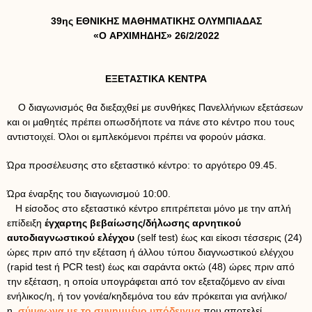
39ης ΕΘΝΙΚΗΣ ΜΑΘΗΜΑΤΙΚΗΣ ΟΛΥΜΠΙΑΔΑΣ
«O ΑΡΧΙΜΗΔΗΣ» 26/2/2022
ΕΞΕΤΑΣΤΙΚΑ ΚΕΝΤΡΑ
Ο διαγωνισμός θα διεξαχθεί με συνθήκες Πανελλήνιων εξετάσεων
και οι μαθητές πρέπει οπωσδήποτε να πάνε στο κέντρο που τους
αντιστοιχεί. Όλοι οι εμπλεκόμενοι πρέπει να φορούν μάσκα.
Ώρα προσέλευσης στο εξεταστικό κέντρο: το αργότερο 09.45.
Ώρα έναρξης του διαγωνισμού 10:00.
Η είσοδος στο εξεταστικό κέντρο επιτρέπεται μόνο με την απλή
επίδειξη
έγχαρτης βεβαίωσης/δήλωσης αρνητικού
αυτοδιαγνωστικού ελέγχου
(self test) έως και είκοσι τέσσερις (24)
ώρες πριν από την εξέταση ή άλλου τύπου διαγνωστικού ελέγχου
(rapid test ή PCR test) έως και σαράντα οκτώ (48) ώρες πριν από
την εξέταση, η οποία υπογράφεται από τον εξεταζόμενο αν είναι
ενήλικος/η, ή τον γονέα/κηδεμόνα του εάν πρόκειται για ανήλικο/
η,
σύμφωνα με το συνημμένο υπόδειγμα
που αποτελεί