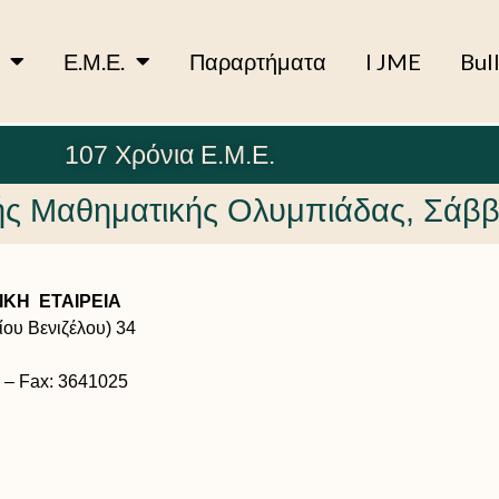
Ε.Μ.Ε.
Παραρτήματα
I JME
Bul
107 Χρόνια Ε.Μ.Ε.
κής Μαθηματικής Ολυμπιάδας, Σάββ
ΚΗ ΕΤΑΙΡΕΙΑ
ου Βενιζέλου) 34
 – Fax: 3641025