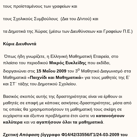
τους προϊσταμένους των γραφείων και
τους Σχολικούς Συμβούλους (Δια του Δ/ντού) και
τα Δημοτικά της Χώρας (μέσω των Διευθύνσεων και Γραφείων Π.Ε.)
Κύριε Διευθυντά
Όπως ήδη γνωρίζετε, η Ελληνική Μαθηματική Εταιρεία, στο
πλαίσιο του περιοδικού
Μικρός Ευκλείδης
που εκδίδει,
ο
διοργανώνει στις
15 Μαΐου 2009
τον 3
Μαθητικό Διαγωνισμό στα
Μαθηματικά «
Παιχνίδι και Μαθηματικά
» για τους μαθητές της Ε΄
και ΣΤ΄ τάξης του Δημοτικού Σχολείου.
Βασικός σκοπός αυτής της δραστηριότητας είναι να έρθουν οι
μαθητές σε επαφή με κάποιες ασκήσεις-δραστηριότητες, μέσα από
τις οποίες θα χρησιμοποιήσουν τη μαθηματική τους σκέψη σε
ευχάριστα και έξυπνα προβλήματα έτσι ώστε να
κατανοήσουν
καλύτερα
και να
αγαπήσουν όλοι τα μαθηματικά
.
Σχετική Απόφαση (
έγγραφο Φ14/42/33556/Γ1/24-03-2009 του