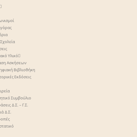
ωνισμοί
γόρας
δρια
 Σχολεία
σεις
ακό Υλικό
άση Ασκήσεων
ηφιακή Βιβλιοθήκη
στορικές Εκδόσεις
ιρεία
κητικό Συμβούλιο
σεις Δ.Σ. – Γ.Σ.
ά Δ.Σ.
ροπές
στατικό
η