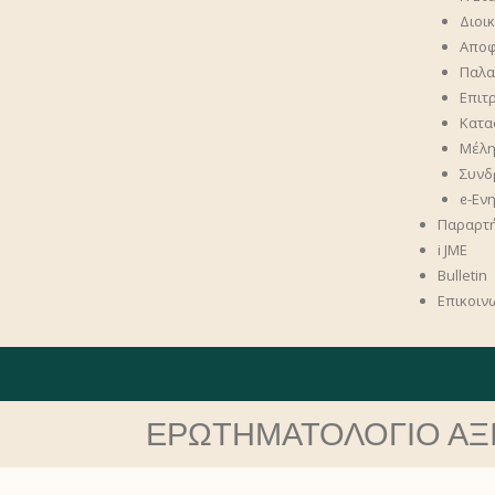
Διοι
Αποφά
Παλαι
Επιτ
Κατα
Μέλ
Συνδ
ᧉ-Εν
Παραρτ
i JME
Bulletin
Επικοιν
ΕΡΩΤΗΜΑΤΟΛΟΓΙΟ ΑΞΙ