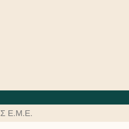
 Ε.Μ.Ε.