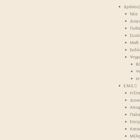
Δράσεις
Νέα
Διαγ
Πυθα
Συνέ
Μαθ.
Εκδό
Ψηφι
Β
Ψ
Ι
Ε.Μ.Ε.
Η Ετα
Διοι
Αποφά
Παλαι
Επιτ
Κατα
Μέλ