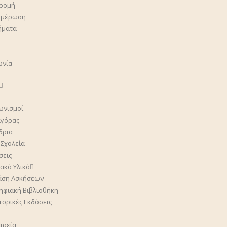
ρομή
ημέρωση
ήματα
ωνία
ωνισμοί
γόρας
δρια
 Σχολεία
σεις
ακό Υλικό
άση Ασκήσεων
ηφιακή Βιβλιοθήκη
στορικές Εκδόσεις
ιρεία