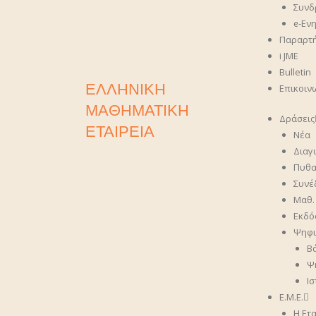
Συνδ
ᧉ-Εν
Παραρτ
i JME
Bulletin
ΕΛΛΗΝΙΚΗ
Επικοιν
ΜΑΘΗΜΑΤΙΚΗ
Δράσεις
ΕΤΑΙΡΕΙΑ
Νέα
Διαγ
Πυθα
Συνέ
Μαθ.
Εκδό
Ψηφι
Β
Ψ
Ι
Ε.Μ.Ε.
Η Ετα