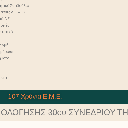
κητικό Συμβούλιο
σεις Δ.Σ. – Γ.Σ.
ά Δ.Σ.
ροπές
στατικό
η
ρομή
ημέρωση
ήματα
ωνία
107 Χρόνια Ε.Μ.Ε.
ΟΛΟΓΗΣΗΣ 30ου ΣΥΝΕΔΡΙΟΥ ΤΗΣ