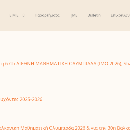
Ε.Μ.Ε.
Παραρτήματα
i JME
Bulletin
Επικοινων
ία Τύπου 2019-2020
η 67th ΔΙΕΘΝΗ ΜΑΘΗΜΑΤΙΚΗ ΟΛΥΜΠΙΑΔΑ (IMO 2026), Shang
τυχόντες 2025-2026
Βαλκανική Μαθηματική Ολυμπιάδα 2026 & για την 30η Βαλ