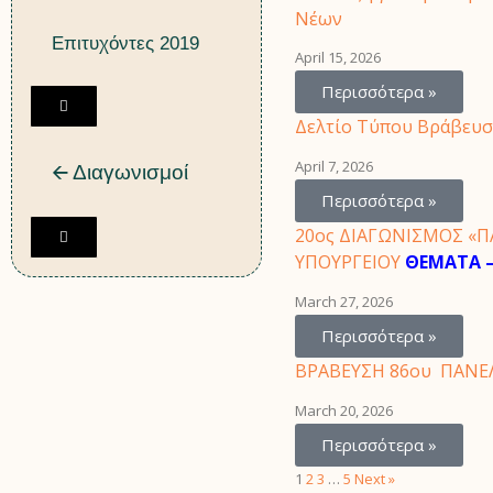
Νέων
u
Επιτυχόντες 2019
r
April 15, 2026
g
Περισσότερα »
e
H
r
Δελτίο Τύπου Βράβευ
a
T
m
April 7, 2026
🡨 Διαγωνισμοί
o
b
g
Περισσότερα »
u
g
r
20ος ΔΙΑΓΩΝΙΣΜΟΣ «ΠΑ
H
l
g
ΥΠΟΥΡΓΕΙΟΥ
ΘΕΜΑΤΑ – 
a
e
e
m
M
March 27, 2026
r
b
e
T
Περισσότερα »
u
n
o
r
ΒΡΑΒΕΥΣΗ 86ου ΠΑΝΕ
u
g
g
g
March 20, 2026
e
l
r
Περισσότερα »
e
T
1
2
3
…
5
Next »
M
o