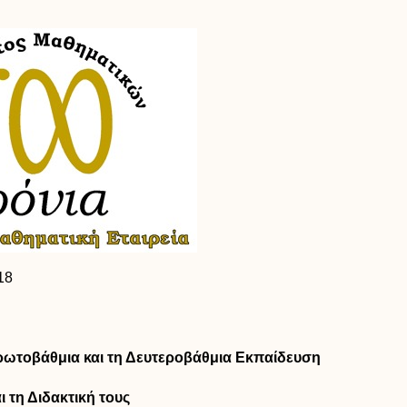
18
ρωτοβάθμια και τη Δευτεροβάθμια Εκπαίδευση
 τη Διδακτική τους