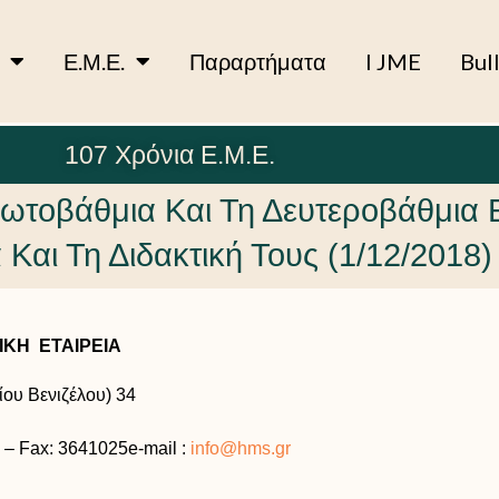
Ε.Μ.Ε.
Παραρτήματα
I JME
Bul
107 Χρόνια Ε.Μ.Ε.
ρωτοβάθμια Και Τη Δευτεροβάθμια
Και Τη Διδακτική Τους (1/12/2018)
ΚΗ ΕΤΑΙΡΕΙΑ
ου Βενιζέλου) 34
 – Fax: 3641025e-mail :
info@hms.gr