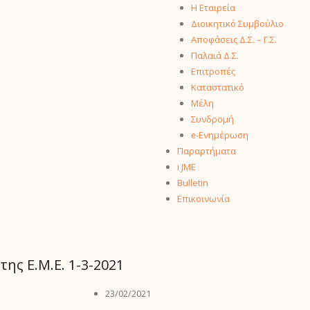
Η Εταιρεία
Διοικητικό Συμβούλιο
Αποφάσεις Δ.Σ. – Γ.Σ.
Παλαιά Δ.Σ.
Επιτροπές
Καταστατικό
Μέλη
Συνδρομή
ᧉ-Ενημέρωση
Παραρτήματα
i JME
Bulletin
Επικοινωνία
ης Ε.Μ.Ε. 1-3-2021
23/02/2021