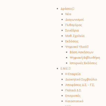
Δράσεις
Νέα
Διαγωνισμοί
Πυθαγόρας
Συνέδρια
Μαθ. Σχολεία
Εκδόσεις
Ψηφιακό Υλικό
Βάση Ασκήσεων
Ψηφιακή Βιβλιοθήκη
Ιστορικές Εκδόσεις
Ε.Μ.Ε.
Η Εταιρεία
Διοικητικό Συμβούλιο
Αποφάσεις Δ.Σ. – Γ.Σ.
Παλαιά Δ.Σ.
Επιτροπές
Καταστατικό