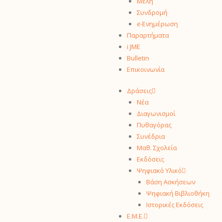
Μέλη
Συνδρομή
ᧉ-Ενημέρωση
Παραρτήματα
i JME
Bulletin
Επικοινωνία
Δράσεις
Νέα
Διαγωνισμοί
Πυθαγόρας
Συνέδρια
Μαθ. Σχολεία
Εκδόσεις
Ψηφιακό Υλικό
Βάση Ασκήσεων
Ψηφιακή Βιβλιοθήκη
Ιστορικές Εκδόσεις
Ε.Μ.Ε.