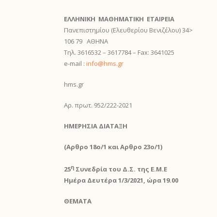
ΕΛΛΗΝΙΚΗ ΜΑΘΗΜΑΤΙΚΗ ΕΤΑΙΡΕΙΑ
Πανεπιστημίου (Ελευθερίου Βενιζέλου) 34>
106 79 ΑΘΗΝΑ
Τηλ. 3616532 – 3617784 – Fax: 3641025
e-mail :
info@hms.gr
hms.gr
Αρ. πρωτ. 952/222-2021
ΗΜΕΡΗΣΙΑ ΔΙΑΤΑΞΗ
(Aρθρο 18ο/1 και Aρθρο 23ο/1)
η
25
Συνεδρία του Δ.Σ. της Ε.Μ.Ε
Ημέρα Δευτέρα 1/3/2021, ώρα 19.00
ΘΕΜΑΤΑ