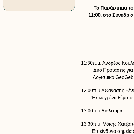
Το Παράρτημα του Ν.
11:00, στο Συνεδρι
11:30π.μ. Ανδρέας Κουλ
“Δύο Προτάσεις για τη
Λογισμικό GeoGebra κ
12:00π.μ.ΑΘανάσης Ξέν
“Επιλεγμένα θέματα Μ
13:00π.μ.Διάλειμμα
13:30π.μ. Μάκης Χατζό
Επικίνδυνα σημεία στη