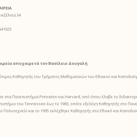
ΙΡΕΙΑ
νιζέλου) 34
3641025
αιρεία αποχαιρετά τον Βασίλειο Δoυγαλή
μος Καθηγητής του Τμήματος Μαθηματικών του Εθνικού και Καποδιστ
ε στα Πανεπιστήμια Princeton και Harvard, από όπου έλαβε το διδακτορι
πιστήμιο του Tennessee έως το 1983, οπότε εξελέγη Καθηγητής στο Πανε
ο Πολυτεχνείο και το 1995 εκλέχθηκε Καθηγητής στο Εθνικό και Καποδι