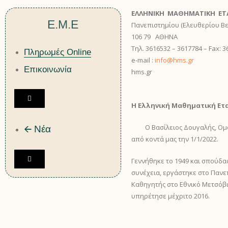
ΕΛΛΗΝΙΚΗ ΜΑΘΗΜΑΤΙΚΗ ΕΤΑ
Ε.Μ.Ε
Πανεπιστημίου (Ελευθερίου Βε
106 79 ΑΘΗΝΑ
Τηλ. 3616532 – 3617784 – Fax: 
Πληρωμές Online
e-mail :
info@hms.gr
Επικοινωνία
hms.gr
H
Η Ελληνική Μαθηματική Ετ
a
m
Ο Βασίλειος Δουγαλής, Ομότι
🡨 Νέα
b
από κοντά μας την 1/1/2022.
u
r
H
Γεννήθηκε το 1949 και σπούδασ
g
a
συνέχεια, εργάστηκε στο Πανε
e
m
Καθηγητής στο Εθνικό Μετσόβι
r
b
υπηρέτησε μέχριτο 2016.
T
u
o
r
g