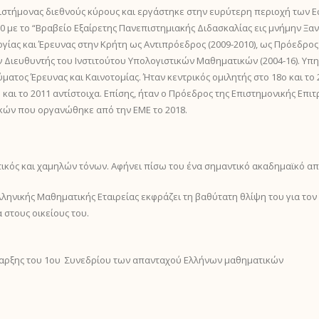
πιστήμονας διεθνούς κύρους και εργάστηκε στην ευρύτερη περιοχή των
0 με το “Βραβείο Εξαίρετης Πανεπιστημιακής Διδασκαλίας εις μνήμην Ξα
ίας και Έρευνας στην Κρήτη ως Αντιπρόεδρος (2009-2010), ως Πρόεδρος (
ν Διευθυντής του Ινστιτούτου Υπολογιστικών Μαθηματικών (2004-16). Υπη
ματος Έρευνας και Καινοτομίας. Ήταν κεντρικός ομιλητής στο 18ο και το
και το 2011 αντίστοιχα. Επίσης, ήταν ο Πρόεδρος της Επιστημονικής Επι
ών που οργανώθηκε από την ΕΜΕ το 2018.
ριτικός και χαμηλών τόνων. Αφήνει πίσω του ένα σημαντικό ακαδημαϊκό 
λληνικής Μαθηματικής Εταιρείας εκφράζει τη βαθύτατη θλίψη του για το
 στους οικείους του.
έναρξης του 1ου Συνεδρίου των απανταχού Ελλήνων μαθηματικών