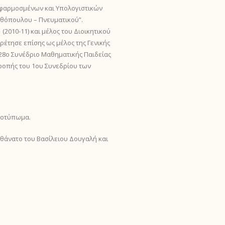
 Εφαρμοσμένων και Υπολογιστικών
νθόπουλου – Πνευματικού”.
2010-11) και μέλος του Διοικητικού
ρέτησε επίσης ως μέλος της Γενικής
 28ο Συνέδριο Μαθηματικής Παιδείας
τροπής του 1ου Συνεδρίου των
αποτύπωμα.
ν θάνατο του Βασίλειου Δουγαλή και