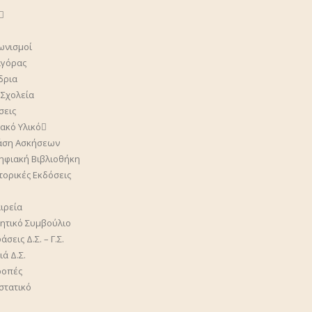
ωνισμοί
γόρας
δρια
 Σχολεία
σεις
ακό Υλικό
άση Ασκήσεων
ηφιακή Βιβλιοθήκη
στορικές Εκδόσεις
ιρεία
κητικό Συμβούλιο
σεις Δ.Σ. – Γ.Σ.
ά Δ.Σ.
ροπές
στατικό
η