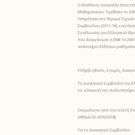
g
Ο Βασίλειος Δουγαλής ήταν ε
g
e
Μαθηματικών. Τιμήθηκε το 200
l
r
Υπηρέτησε στο Ίδρυμα Τεχνολογ
e
T
Συμβουλίου (2011-16), ενώ ήτα
M
o
Συνέλευσης του Ελληνικού Ιδρύ
e
g
που διοργάνωσε η ΕΜΕ το 2001 
n
g
απανταχού Ελλήνων μαθηματικ
u
l
e
M
e
Υπήρξε ηθικός, έντιμος, διακ
n
Το Διοικητικό Συμβούλιο της Ε
u
τα ειλικρινή του συλλυπητήρια
Στιγμιότυπο από την τελετή 
(Αθήνα 25-30/6/2018)
Για το Διοικητικό Συμβούλιο