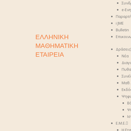
Συνδ
ᧉ-Εν
Παραρτ
i JME
Bulletin
ΕΛΛΗΝΙΚΗ
Επικοιν
ΜΑΘΗΜΑΤΙΚΗ
Δράσεις
ΕΤΑΙΡΕΙΑ
Νέα
Διαγ
Πυθα
Συνέ
Μαθ.
Εκδό
Ψηφι
Β
Ψ
Ι
Ε.Μ.Ε.
Η Ετα