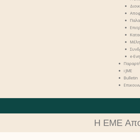
Διοι
Αποφά
Παλαι
Επιτ
Κατα
Μέλ
Συνδ
ᧉ-Εν
Παραρτ
i JME
Bulletin
Επικοιν
Η ΕME Αποχ