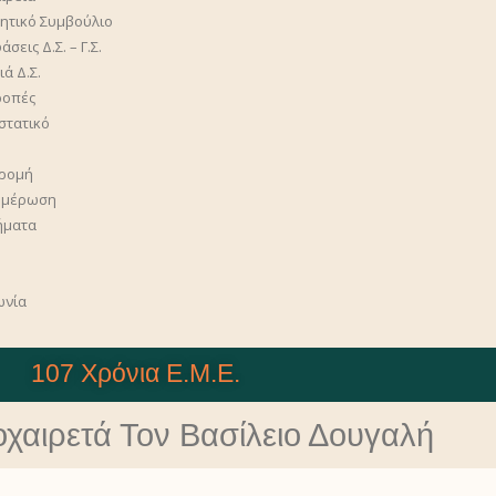
κητικό Συμβούλιο
σεις Δ.Σ. – Γ.Σ.
ά Δ.Σ.
ροπές
στατικό
η
ρομή
ημέρωση
ήματα
ωνία
107 Χρόνια Ε.Μ.Ε.
αιρετά Τον Βασίλειο Δoυγαλή