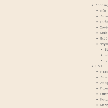
Δράσεις
Νέα
Διαγ
Πυθα
Συνέ
Μαθ.
Εκδό
Ψηφι
Β
Ψ
Ι
Ε.Μ.Ε.
Η Ετα
Διοι
Αποφά
Παλαι
Επιτ
Κατα
Μέλ