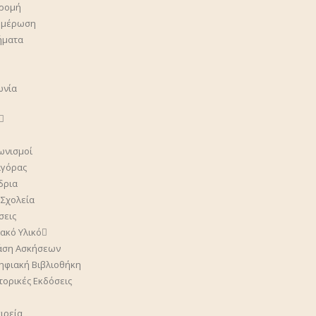
ρομή
ημέρωση
ήματα
ωνία
ωνισμοί
γόρας
δρια
 Σχολεία
σεις
ακό Υλικό
άση Ασκήσεων
ηφιακή Βιβλιοθήκη
στορικές Εκδόσεις
ιρεία