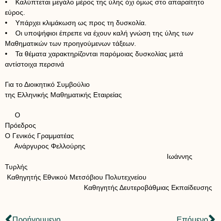
• Καλύπτεται μεγάλο μέρος της ύλης όχι όμως στο απαραίτητο
εύρος.
• Υπάρχει κλιμάκωση ως προς τη δυσκολία.
• Οι υποψήφιοι έπρεπε να έχουν καλή γνώση της ύλης των
Μαθηματικών των προηγούμενων τάξεων.
• Τα θέματα χαρακτηρίζονται παρόμοιας δυσκολίας μετά
αντίστοιχα περσινά
Για το Διοικητικό Συμβούλιο
της Ελληνικής Μαθηματικής Εταιρείας
Ο
Πρόεδρος
Ο Γενικός Γραμματέας
Ανάργυρος Φελλούρης
Ιωάννης
Τυρλής
Καθηγητής Εθνικού Μετσόβιου Πολυτεχνείου
Καθηγητής Δευτεροβάθμιας Εκπαίδευσης
Προήγουμενο
Επόμενο