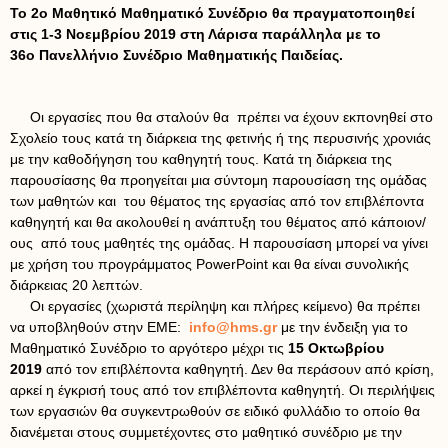
Το 2ο Μαθητικό Μαθηματικό Συνέδριο θα πραγματοποιηθεί
στις 1-3 Νοεμβρίου 2019 στη Λάρισα παράλληλα με το
36ο Πανελλήνιο Συνέδριο Μαθηματικής Παιδείας.
Οι εργασίες που θα σταλούν θα πρέπει να έχουν εκπονηθεί στο
Σχολείο τους κατά τη διάρκεια της φετινής ή της περυσινής χρονιάς
με την καθοδήγηση του καθηγητή τους. Κατά τη διάρκεια της
παρουσίασης θα προηγείται μια σύντομη παρουσίαση της ομάδας
των μαθητών και του θέματος της εργασίας από τον επιβλέποντα
καθηγητή και θα ακολουθεί η ανάπτυξη του θέματος από κάποιον/
ους από τους μαθητές της ομάδας. Η παρουσίαση μπορεί να γίνει
με χρήση του προγράμματος PowerPoint και θα είναι συνολικής
διάρκειας 20 λεπτών.
Οι εργασίες (χωριστά περίληψη και πλήρες κείμενο) θα πρέπει
να υποβληθούν στην ΕΜΕ:
info@hms.gr
με την ένδειξη για το
Μαθηματικό Συνέδριο το αργότερο μέχρι τις
15 Οκτωβρίου
2019
από τον επιβλέποντα καθηγητή. Δεν θα περάσουν από κρίση,
αρκεί η έγκρισή τους από τον επιβλέποντα καθηγητή. Οι περιλήψεις
των εργασιών θα συγκεντρωθούν σε ειδικό φυλλάδιο το οποίο θα
διανέμεται στους συμμετέχοντες στο μαθητικό συνέδριο με την