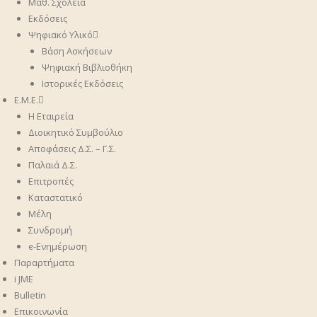
Μαθ. Σχολεία
Εκδόσεις
Ψηφιακό Υλικό
Βάση Ασκήσεων
Ψηφιακή Βιβλιοθήκη
Ιστορικές Εκδόσεις
Ε.Μ.Ε.
Η Εταιρεία
Διοικητικό Συμβούλιο
Αποφάσεις Δ.Σ. – Γ.Σ.
Παλαιά Δ.Σ.
Επιτροπές
Καταστατικό
Μέλη
Συνδρομή
ᧉ-Ενημέρωση
Παραρτήματα
i JME
Bulletin
Επικοινωνία