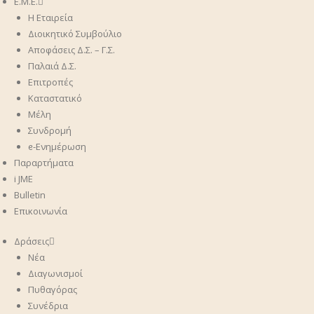
Ε.Μ.Ε.
Η Εταιρεία
Διοικητικό Συμβούλιο
Αποφάσεις Δ.Σ. – Γ.Σ.
Παλαιά Δ.Σ.
Επιτροπές
Καταστατικό
Μέλη
Συνδρομή
ᧉ-Ενημέρωση
Παραρτήματα
i JME
Bulletin
Επικοινωνία
Δράσεις
Νέα
Διαγωνισμοί
Πυθαγόρας
Συνέδρια