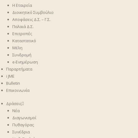
Η Εταιρεία
Διοικητικό Συμβούλιο
Αποφάσεις Δ.Σ. – Γ.Σ.
Παλαιά Δ.Σ.
Επιτροπές
Καταστατικό
Μέλη
Συνδρομή
ᧉ-Ενημέρωση
Παραρτήματα
i JME
Bulletin
Επικοινωνία
Δράσεις
Νέα
Διαγωνισμοί
Πυθαγόρας
Συνέδρια