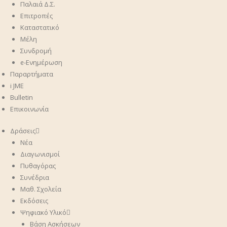
Παλαιά Δ.Σ.
Επιτροπές
Καταστατικό
Μέλη
Συνδρομή
ᧉ-Ενημέρωση
Παραρτήματα
i JME
Bulletin
Επικοινωνία
Δράσεις
Νέα
Διαγωνισμοί
Πυθαγόρας
Συνέδρια
Μαθ. Σχολεία
Εκδόσεις
Ψηφιακό Υλικό
Βάση Ασκήσεων