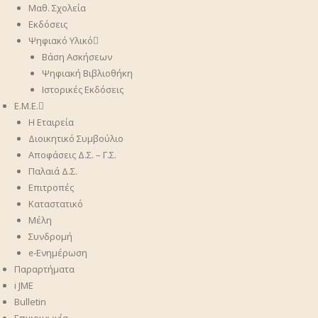
Μαθ. Σχολεία
Εκδόσεις
Ψηφιακό Υλικό
Βάση Ασκήσεων
Ψηφιακή Βιβλιοθήκη
Ιστορικές Εκδόσεις
Ε.Μ.Ε.
Η Εταιρεία
Διοικητικό Συμβούλιο
Αποφάσεις Δ.Σ. – Γ.Σ.
Παλαιά Δ.Σ.
Επιτροπές
Καταστατικό
Μέλη
Συνδρομή
ᧉ-Ενημέρωση
Παραρτήματα
i JME
Bulletin