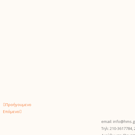
Προήγουμενο
Επόμενο
email: info@hms.g
Τηλ: 210-3617784,