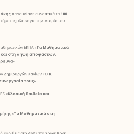
δάκης
παρουσίασε συνοπτικά τα
100
ήματος μίλησε για την ιστορία του
Μαθηματικών ΕΚΠΑ «
Τα Μαθηματικά
η και στη λήψη αποφάσεων.
Έρευνα
»
ών Δημιουργών Χανίων «
Ο Κ.
 συνεργασία τους
»
NES «
Κλασική Παιδεία και
ρήτης «
Τα Μαθηματικά στη
, διακριθείς στη ΔΜΟ στο Χονγκ Κογκ