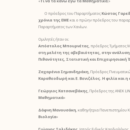
«
Τι να τα κάνω εγώ τα Μαθηματικά
;»
Ο πρόεδρος του Παραρτήματος
Κώστας Γαρε
χρόνια της ΕΜΕ
και ο πρώην πρόεδρος του παραρτ
Παραρτήματος των Χανίων.
Ομιλητές ήταν οι:
Απόστολος Μπουρνέτας
, πρόεδρος Τμήματος 
στη μελέτη της αβεβαιότητας, στην ανάλυσ
Πιθανότητες, Στατιστική και Επιχειρησιακή 
Ζαχαρένια Σημανδηράκη
, Πρόεδρος Πνευματικ
Καραθεοδωρή και Ε. Βενιζέλος. Η φιλία και η
Γεώργιος Κατσανεβάκης
, Πρόεδρος της ΑΝΕΚ LI
Μαθηματικά
»
Δάφνη Μανουσάκη
, καθηγήτρια Πανεπιστημίου Κ
Βιολογία
»
Γιώργος Σολιδάκης
, Ιατρός Ειδικός Καρδιολόγος