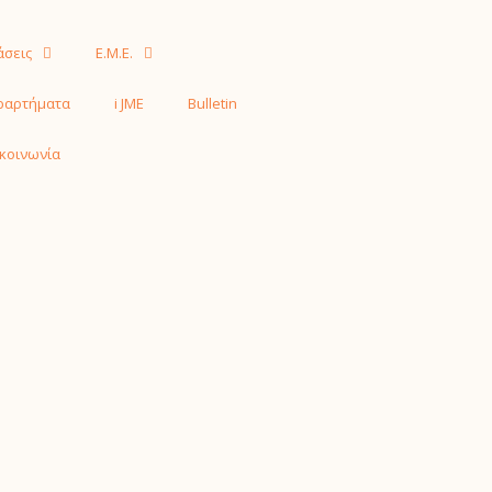
άσεις
Ε.Μ.Ε.
ραρτήματα
i JME
Bulletin
κοινωνία