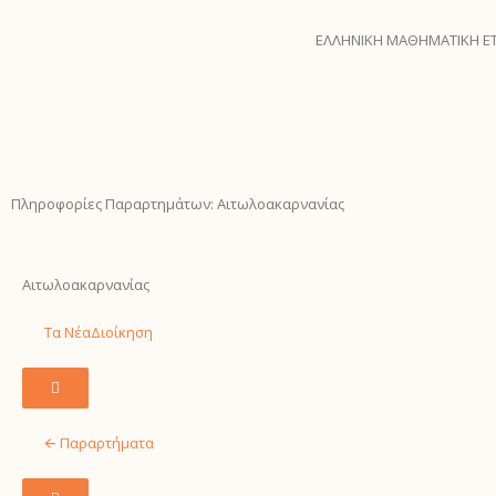
ΕΛΛΗΝΙΚΗ ΜΑΘΗΜΑΤΙΚΗ ΕΤ
Πληροφορίες Παραρτημάτων: Αιτωλοακαρνανίας
Αιτωλοακαρνανίας
Τα Νέα
Διοίκηση
H
a
m
🡨 Παραρτήματα
b
u