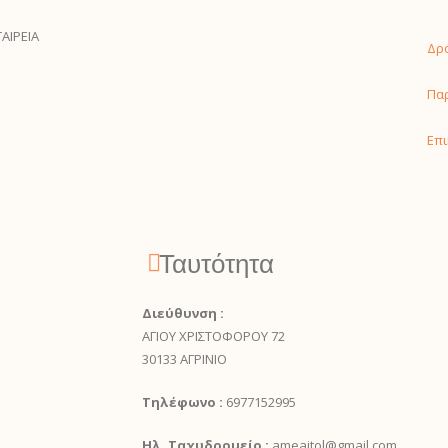
ΑΙΡΕΙΑ
Δρ
Πα
Επι
Ταυτότητα
Διεύθυνση :
ΑΓΙΟΥ ΧΡΙΣΤΟΦΟΡΟΥ 72
30133 ΑΓΡΙΝΙΟ
Τηλέφωνο :
6977152995
Ηλ. Ταχυδρομείο :
ameaitol@gmail.com