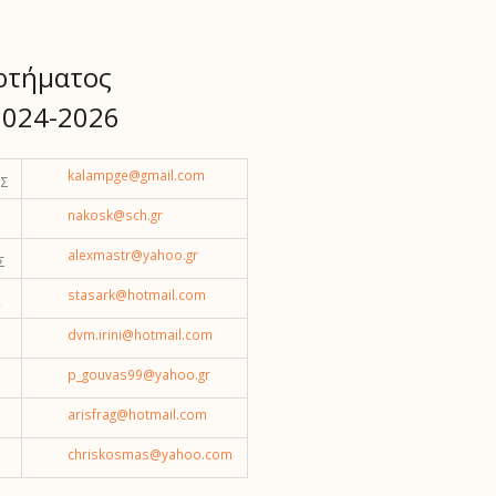
ρτήματος
2024-2026
kalampge@gmail.com
ΟΣ
nakosk@sch.gr
alexmastr@yahoo.gr
Σ
stasark@hotmail.com
dvm.irini@hotmail.com
p_gouvas99@yahoo.gr
arisfrag@hotmail.com
chriskosmas@yahoo.com