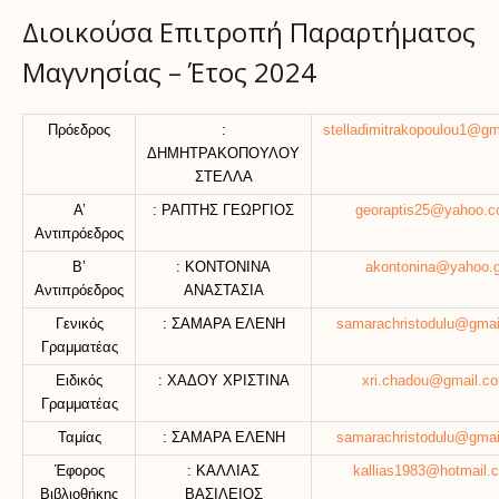
Διοικούσα Επιτροπή Παραρτήματος
Μαγνησίας – Έτος 2024
Πρόεδρος
:
stelladimitrakopoulou1@gm
ΔΗΜΗΤΡΑΚΟΠΟΥΛΟΥ
ΣΤΕΛΛΑ
Α’
: ΡΑΠΤΗΣ ΓΕΩΡΓΙΟΣ
georaptis25@yahoo.
Αντιπρόεδρος
Β’
: ΚΟΝΤΟΝΙΝΑ
akontonina@yahoo.g
Αντιπρόεδρος
ΑΝΑΣΤΑΣΙΑ
Γενικός
: ΣΑΜΑΡΑ ΕΛΕΝΗ
samarachristodulu@gmai
Γραμματέας
Ειδικός
: ΧΑΔΟΥ ΧΡΙΣΤΙΝΑ
xri.chadou@gmail.c
Γραμματέας
Ταμίας
: ΣΑΜΑΡΑ ΕΛΕΝΗ
samarachristodulu@gmai
Έφορος
: ΚΑΛΛΙΑΣ
kallias1983@hotmail.
Βιβλιοθήκης
ΒΑΣΙΛΕΙΟΣ