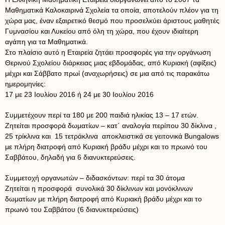
Μαθηματικά Καλοκαιρινά Σχολεία τα οποία, αποτελούν πλέον για τη
χώρα μας, έναν εξαιρετικό θεσμό που προσελκύει άριστους μαθητές
Γυμνασίου και Λυκείου από όλη τη χώρα, που έχουν ιδιαίτερη
αγάπη για τα Μαθηματικά.
Στο πλαίσιο αυτό η Εταιρεία ζητάει προσφορές για την οργάνωση
Θερινού Σχολείου διάρκειας μιας εβδομάδας, από Κυριακή (αφίξεις)
μέχρι και Σάββατο πρωί (αναχωρήσεις) σε μια από τις παρακάτω
ημερομηνίες:
17 με 23 Ιουλίου 2016 ή 24 με 30 Ιουλίου 2016
Συμμετέχουν περί τα 180 με 200 παιδιά ηλικίας 13 – 17 ετών.
Ζητείται προσφορά δωματίων – κατ΄ αναλογία περίπου 30 δίκλινα ,
25 τρίκλινα και 15 τετράκλινα αποκλειστικά σε γειτονικά Bungalows
με πλήρη διατροφή από Κυριακή βράδυ μέχρι και το πρωινό του
Σαββάτου, δηλαδή για 6 διανυκτερεύσεις.
Συμμετοχή οργανωτών – διδασκόντων: περί τα 30 άτομα
Ζητείται η προσφορά συνολικά 30 δίκλινων και μονόκλινων
δωματίων με πλήρη διατροφή από Κυριακή βράδυ μέχρι και το
πρωινό του Σαββάτου (6 διανυκτερεύσεις)