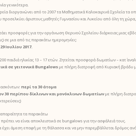
νία γενικότερα.
ία διοργανώνει από το 2007 τα Μαθηματικά Καλοκαιρινά Σχολεία τα οπ
υ προσελκύει άριστους μαθητές Γυμνασίου και Λυκείου από όλη τη χώρα,
ητάει προσφορές για την οργάνωση Θερινού Σχολείου διάρκειας μιας εβδο
ς) σε μια από τις παρακάτω ημερομηνίες:
 29 Ιουλίου 2017.
0 παιδιά ηλικίας 13 – 17 ετών. Ζητείται προσφορά δωματίων – κατ΄ αναλο
ικά σε γειτονικά Bungalows
με πλήρη διατροφή από Κυριακή βράδυ μέ
δασκόντων:
περί τα 30 άτομα
ν 30 περίπου δίκλινων και μονόκλινων δωματίων
με πλήρη διατρο
κτερεύσεις)
 απαραίτητα τα παρακάτω
πρέπει να είναι αποκλειστικά σε bungalows για την ασφάλειά τους.
α έχει άμεση επαφή με τη θάλασσα και να μην παρεμβάλλεται δρόμος ανά