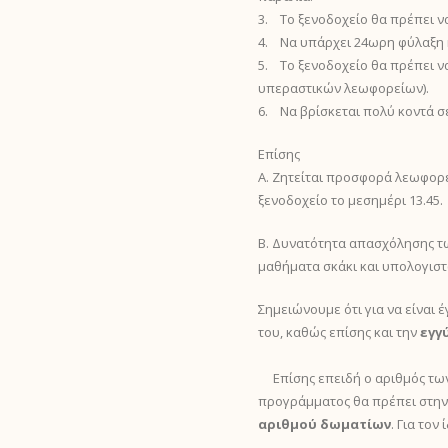
3. Το ξενοδοχείο θα πρέπει να
4. Να υπάρχει 24ωρη φύλαξη 
5. Το ξενοδοχείο θα πρέπει ν
υπεραστικών λεωφορείων).
6. Να βρίσκεται πολύ κοντά σ
Επίσης
Α. Ζητείται προσφορά λεωφορε
ξενοδοχείο το μεσημέρι 13.45.
Β. Δυνατότητα απασχόλησης τω
μαθήματα σκάκι και υπολογιστώ
Σημειώνουμε ότι για να είναι
του, καθώς επίσης και την
εγγ
Επίσης επειδή ο αριθμός των 
προγράμματος θα πρέπει στη
αριθμού δωματίων
. Για το