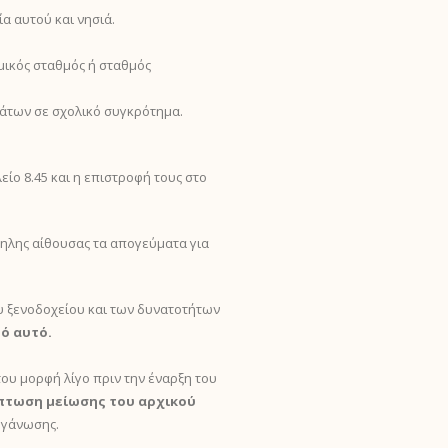
α αυτού και νησιά.
μικός σταθμός ή σταθμός
μάτων σε σχολικό συγκρότημα.
ίο 8.45 και η επιστροφή τους στο
ληλης αίθουσας τα απογεύματα για
υ ξενοδοχείου και των δυνατοτήτων
ό αυτό.
ου μορφή λίγο πριν την έναρξη του
ρίπτωση μείωσης του αρχικού
οργάνωσης.