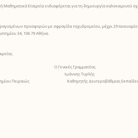
 Μαθηματικά Εταιρεία ενδιαφέρεται για τη δημιουργία καλοκαιρινού σχ
γισμένων προσφορών με σφραγίδα ταχυδρομείου, μέχρι 29 Ιανουαρίου 
στημίου 34, 106 79 Αθήνα.
αιρείας
Ο Γενικός Γραμματέας
ανδρής Ιωάννης Τυρλής
επιστημίου Πειραιώς Καθηγητής Δευτεροβάθμιας Εκπαίδε