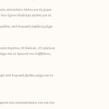
οία, αποτελούν πλέον για τη χώρα
 που έχουν ιδιαίτερη αγάπη για τα
μάδας, από Κυριακή (αφίξεις) μέχρι
γία περίπου 30 δίκλινα , 25 τρίκλινα
χρι και το πρωινό του Σαββάτου,
φή από Κυριακή βράδυ μέχρι και το
μεσα στις εγκαταστάσεις του και την