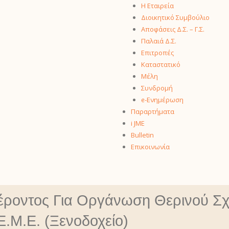
Η Εταιρεία
Διοικητικό Συμβούλιο
Αποφάσεις Δ.Σ. – Γ.Σ.
Παλαιά Δ.Σ.
Επιτροπές
Καταστατικό
Μέλη
Συνδρομή
ᧉ-Ενημέρωση
Παραρτήματα
i JME
Bulletin
Επικοινωνία
ροντος Για Οργάνωση Θερινού Σχ
Ε.Μ.Ε. (ξενοδοχείο)