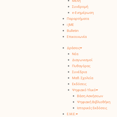
Μέλη
Συνδρομή
ᧉ-Ενημέρωση
Παραρτήματα
i JME
Bulletin
Επικοινωνία
Δράσεις
Νέα
Διαγωνισμοί
Πυθαγόρας
Συνέδρια
Μαθ. Σχολεία
Εκδόσεις
Ψηφιακό Υλικό
Βάση Ασκήσεων
Ψηφιακή Βιβλιοθήκη
Ιστορικές Εκδόσεις
Ε.Μ.Ε.