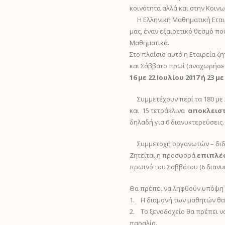
o
κοινότητα αλλά και στην Κοινω
r
g
Η Ελληνική Μαθηματική Εταιρε
g
g
μας, έναν εξαιρετικό θεσμό πο
e
l
Μαθηματικά.
r
e
Στο πλαίσιο αυτό η Εταιρεία ζ
T
M
και Σάββατο πρωί (αναχωρήσει
o
e
16 με 22 Ιουλίου 2017 ή 23 με
g
n
g
u
Συμμετέχουν περί τα 180 με 20
l
και 15 τετράκλινα
αποκλειστ
e
δηλαδή για 6 διανυκτερεύσεις.
M
e
Συμμετοχή οργανωτών – δι
n
Ζητείται η προσφορά
επιπλέο
u
πρωινό του Σαββάτου (6 διανυ
Θα πρέπει να ληφθούν υπόψη
1. Η διαμονή των μαθητών θα 
2. Το ξενοδοχείο θα πρέπει ν
παραλία.