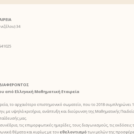
ΙΡΕΙΑ
νιζέλου) 34
3641025
ΝΔΙΑΦΕΡΟΝΤΟΣ
υ από Ελληνική Μαθηματική Εταιρεία
ία, το αρχαιότερο επιστημονικό σωματείο, που το 2018 συμπληρώνει 1
ην, με υψηλά κριτήρια, ανάπτυξη και διεύρυνση της Μαθηματικής Παιδεία
παίδευσής μας.
 συνέδρια, τις επιμορφωτικές ημερίδες, τους διαγωνισμούς, τις εκδόσεις
νωνικά θέματα και κυρίως με τον
εθελοντισμό
των μελών της προσφέρει