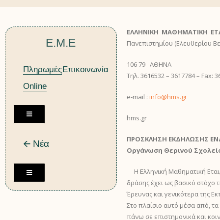
ΕΛΛΗΝΙΚΗ ΜΑΘΗΜΑΤΙΚΗ ΕΤΑ
Ε.Μ.Ε
Πανεπιστημίου (Ελευθερίου Βε
106 79 ΑΘΗΝΑ
Πληρωμές
Επικοινωνία
Τηλ. 3616532 – 3617784 – Fax: 
Online
e-mail :
info@hms.gr
H
hms.gr
a
m
ΠΡΟΣΚΛΗΣΗ ΕΚΔΗΛΩΣΗΣ Ε
🡨 Νέα
b
Οργάνωση Θερινού Σχολείο
u
r
Η Ελληνική Μαθηματική Εταιρε
H
g
δράσης έχει ως βασικό στόχο τ
a
e
Έρευνας και γενικότερα της Εκ
m
r
Στο πλαίσιο αυτό μέσα από, τα
b
T
πάνω σε επιστημονικά και κοι
u