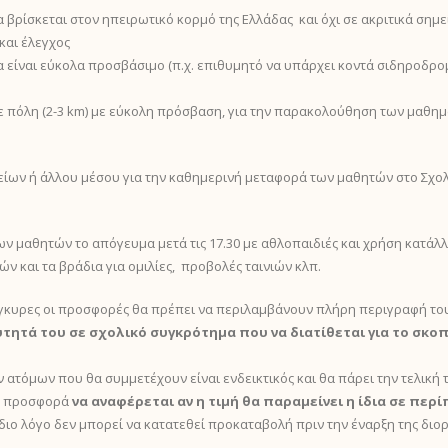
 βρίσκεται στον ηπειρωτικό κορμό της Ελλάδας και όχι σε ακριτικά σημεί
και έλεγχος
α είναι εύκολα προσβάσιμο (π.χ. επιθυμητό να υπάρχει κοντά σιδηροδρο
ε πόλη (2-3 km) με εύκολη πρόσβαση, για την παρακολούθηση των μαθη
ίων ή άλλου μέσου για την καθημερινή μεταφορά των μαθητών στο Σχολε
ν μαθητών το απόγευμα μετά τις 17.30 με αθλοπαιδιές και χρήση κατάλ
ν και τα βράδια για ομιλίες, προβολές ταινιών κλπ.
 έγκυρες οι προσφορές θα πρέπει να περιλαμβάνουν πλήρη περιγραφή το
ύτητά του σε σχολικό συγκρότημα που να διατίθεται για το σκοπ
ατόμων που θα συμμετέχουν είναι ενδεικτικός και θα πάρει την τελική τ
ν προσφορά
να αναφέρεται αν η τιμή θα παραμείνει η ίδια σε πε
ν ίδιο λόγο δεν μπορεί να κατατεθεί προκαταβολή πριν την έναρξη της δι