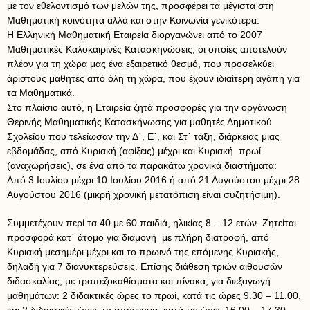
με τον εθελοντισμό των μελών της, προσφέρει τα μέγιστα στη
Μαθηματική κοινότητα αλλά και στην Κοινωνία γενικότερα.
Η Ελληνική Μαθηματική Εταιρεία διοργανώνει από το 2007
Μαθηματικές Καλοκαιρινές Κατασκηνώσεις, οι οποίες αποτελούν
πλέον για τη χώρα μας ένα εξαιρετικό θεσμό, που προσελκύει
άριστους μαθητές από όλη τη χώρα, που έχουν ιδιαίτερη αγάπη για
τα Μαθηματικά.
Στο πλαίσιο αυτό, η Εταιρεία ζητά προσφορές για την οργάνωση
Θερινής Μαθηματικής Κατασκήνωσης για μαθητές Δημοτικού
Σχολείου που τελείωσαν την Δ΄, Ε΄, και Στ΄ τάξη, διάρκειας μιας
εβδομάδας, από Κυριακή (αφίξεις) μέχρι και Κυριακή πρωί
(αναχωρήσεις), σε ένα από τα παρακάτω χρονικά διαστήματα:
Από 3 Ιουλίου μέχρι 10 Ιουλίου 2016 ή από 21 Αυγούστου μέχρι 28
Αυγούστου 2016 (μικρή χρονική μετατόπιση είναι συζητήσιμη).
Συμμετέχουν περί τα 40 με 60 παιδιά, ηλικίας 8 – 12 ετών. Ζητείται
προσφορά κατ΄ άτομο για διαμονή με πλήρη διατροφή, από
Κυριακή μεσημέρι μέχρι και το πρωινό της επόμενης Κυριακής,
δηλαδή για 7 διανυκτερεύσεις. Επίσης διάθεση τριών αιθουσών
διδασκαλίας, με τραπεζοκαθίσματα και πίνακα, για διεξαγωγή
μαθημάτων: 2 διδακτικές ώρες το πρωί, κατά τις ώρες 9.30 – 11.00,