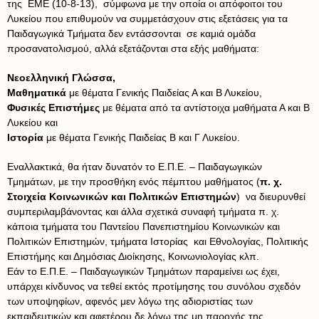
της ΕΜΕ (10-8-13), σύμφωνα με την οποία οι απόφοιτοι του
Λυκείου που επιθυμούν να συμμετάσχουν στις εξετάσεις για τα
Παιδαγωγικά Τμήματα δεν εντάσσονται σε καμιά ομάδα
προσανατολισμού, αλλά εξετάζονται στα εξής μαθήματα:
Νεοελληνική Γλώσσα,
Μαθηματικά
με θέματα Γενικής Παιδείας Α και Β Λυκείου,
Φυσικές Επιστήμες
με θέματα από τα αντίστοιχα μαθήματα Α και Β
Λυκείου και
Ιστορία
με θέματα Γενικής Παιδείας Β και Γ Λυκείου.
Εναλλακτικά, θα ήταν δυνατόν το Ε.Π.Ε. – Παιδαγωγικών
Τμημάτων, με την προσθήκη ενός πέμπτου μαθήματος (
π. χ.
Στοιχεία Κοινωνικών και Πολιτικών Επιστημών
) να διευρυνθεί
συμπεριλαμβάνοντας και άλλα σχετικά συναφή τμήματα π. χ.
κάποια τμήματα του Παντείου Πανεπιστημίου Κοινωνικών και
Πολιτικών Επιστημών, τμήματα Ιστορίας και Εθνολογίας, Πολιτικής
Επιστήμης και Δημόσιας Διοίκησης, Κοινωνιολογίας κλπ.
Εάν το Ε.Π.Ε. – Παιδαγωγικών Τμημάτων παραμείνει ως έχει,
υπάρχει κίνδυνος να τεθεί εκτός προτίμησης του συνόλου σχεδόν
των υποψηφίων, αφενός μεν λόγω της αδιοριστίας των
εκπαιδευτικών και αφετέρου δε λόγω της μη παροχής της