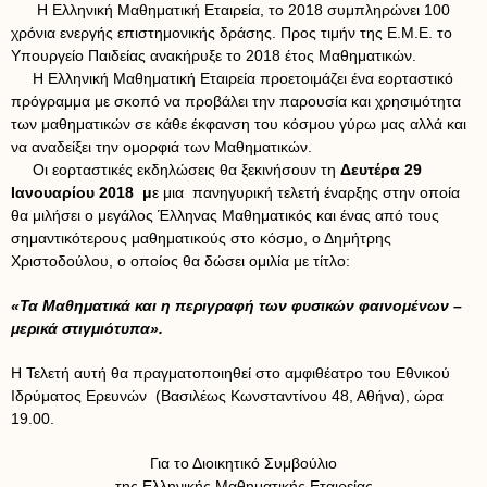
Η Ελληνική Μαθηματική Εταιρεία, το 2018 συμπληρώνει 100
χρόνια ενεργής επιστημονικής δράσης. Προς τιμήν της Ε.Μ.Ε. το
Υπουργείο Παιδείας ανακήρυξε το 2018 έτος Μαθηματικών.
Η Ελληνική Μαθηματική Εταιρεία προετοιμάζει ένα εορταστικό
πρόγραμμα με σκοπό να προβάλει την παρουσία και χρησιμότητα
των μαθηματικών σε κάθε έκφανση του κόσμου γύρω μας αλλά και
να αναδείξει την ομορφιά των Μαθηματικών.
Οι εορταστικές εκδηλώσεις θα ξεκινήσουν τη
Δευτέρα 29
Ιανουαρίου 2018 μ
ε μια πανηγυρική τελετή έναρξης στην οποία
θα μιλήσει ο μεγάλος Έλληνας Μαθηματικός και ένας από τους
σημαντικότερους μαθηματικούς στο κόσμο, ο Δημήτρης
Χριστοδούλου, ο οποίος θα δώσει ομιλία με τίτλο:
«Τα Μαθηματικά και η περιγραφή των φυσικών φαινομένων –
μερικά στιγμιότυπα».
Η Τελετή αυτή θα πραγματοποιηθεί στο αμφιθέατρο του Εθνικού
Ιδρύματος Ερευνών (Βασιλέως Κωνσταντίνου 48, Αθήνα), ώρα
19.00.
Για το Διοικητικό Συμβούλιο
της Ελληνικής Μαθηματικής Εταιρείας