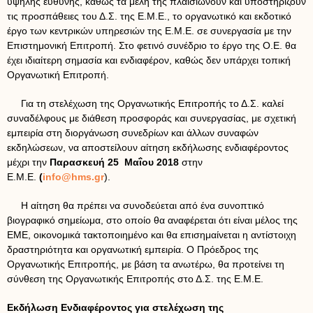
υψηλής ευθύνης, καθώς τα μέλη της πλαισιώνουν και υποστηρίζουν
τις προσπάθειες του Δ.Σ. της Ε.Μ.Ε., το οργανωτικό και εκδοτικό
έργο των κεντρικών υπηρεσιών της Ε.Μ.Ε. σε συνεργασία με την
Επιστημονική Επιτροπή. Στο φετινό συνέδριο το έργο της Ο.Ε. θα
έχει ιδιαίτερη σημασία και ενδιαφέρον, καθώς δεν υπάρχει τοπική
Οργανωτική Επιτροπή.
Για τη στελέχωση της Οργανωτικής Επιτροπής το Δ.Σ. καλεί
συναδέλφους με διάθεση προσφοράς και συνεργασίας, με σχετική
εμπειρία στη διοργάνωση συνεδρίων και άλλων συναφών
εκδηλώσεων, να αποστείλουν αίτηση εκδήλωσης ενδιαφέροντος
μέχρι την
Παρασκευή 25 Μαΐου 2018
στην
Ε.Μ.Ε.
(
info@hms.gr
).
Η αίτηση θα πρέπει να συνοδεύεται από ένα συνοπτικό
βιογραφικό σημείωμα, στο οποίο θα αναφέρεται ότι είναι μέλος της
ΕΜΕ, οικονομικά τακτοποιημένο και θα επισημαίνεται η αντίστοιχη
δραστηριότητα και οργανωτική εμπειρία. Ο Πρόεδρος της
Οργανωτικής Επιτροπής, με βάση τα ανωτέρω, θα προτείνει τη
σύνθεση της Οργανωτικής Επιτροπής στο Δ.Σ. της Ε.Μ.Ε.
Εκδήλωση Ενδιαφέροντος για στελέχωση της