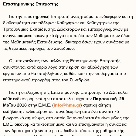
Επιστημονικής Επιτροπής
Για την Επιστημονική Επιτροπή αναζητούμε το ενδιαφέρον και τη
διαθεσιμότητα συναδέλφων Καθηγητών και Καθηγητριών της
Τριτοβάθμιας Εκπαίδευσης, Διδακτόρων και εμπειρογνωμόνων με
αναγνωρισμένο ερευνητικό έργο στο πεδίο των Μαθηματικών ή/και
της Μαθηματικής Εκπαίδευσης, ιδιαίτερα όσων έχουν συνάφεια με
τις θεματικές περιοχές του Συνεδρίου.
Οι υποχρεώσεις των μελών της Επιστημονικής Επιτροπής
συνίστανται κατά κύριο λόγο στην κρίση και αξιολόγηση των
εργασιών που θα υποβληθούν, καθώς και στην επεξεργασία του
επιστημονικού προγράμματος του Συνεδρίου.
Για τη στελέχωση της Επιστημονικής Επιτροπής, το Δ.Σ. καλεί
κάθε ενδιαφερόμενο/-η να αποστείλει μέχρι την
Παρασκευή 25
Μαΐου 2018
στην Ε.Μ.Ε. (
info@hms.gr
) σχετική αίτηση
εκδήλωσης ενδιαφέροντος, συνοδευμένη από ένα συνοπτικό
βιογραφικό σημείωμα, στο οποίο θα αναφέρεται ότι είναι μέλος της
ΕΜΕ, οικονομικά τακτοποιημένο και θα επισημαίνεται η συνάφεια
των δραστηριοτήτων του με τις διεθνείς τάσεις της μαθηματικής