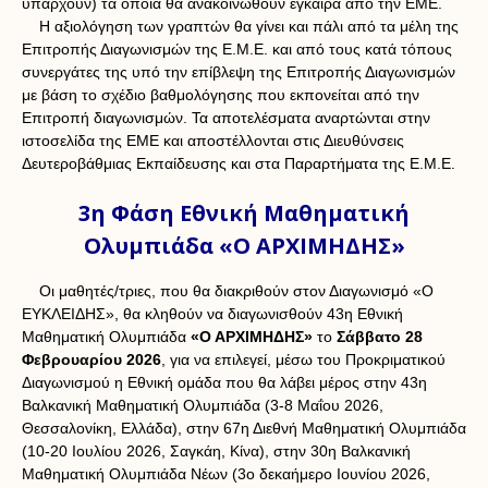
υπάρχουν) τα οποία θα ανακοινωθούν έγκαιρα από την ΕΜΕ.
Η αξιολόγηση των γραπτών θα γίνει και πάλι από τα μέλη της
Επιτροπής Διαγωνισμών της Ε.Μ.Ε. και από τους κατά τόπους
συνεργάτες της υπό την επίβλεψη της Επιτροπής Διαγωνισμών
με βάση το σχέδιο βαθμολόγησης που εκπονείται από την
Επιτροπή διαγωνισμών. Τα αποτελέσματα αναρτώνται στην
ιστοσελίδα της ΕΜΕ και αποστέλλονται στις Διευθύνσεις
Δευτεροβάθμιας Εκπαίδευσης και στα Παραρτήματα της Ε.Μ.Ε.
3η Φάση Εθνική Μαθηματική
Ολυμπιάδα «Ο ΑΡΧΙΜΗΔΗΣ»
Οι μαθητές/τριες, που θα διακριθούν στον Διαγωνισμό «Ο
ΕΥΚΛΕΙΔΗΣ», θα κληθούν να διαγωνισθούν 43η Εθνική
Μαθηματική Ολυμπιάδα
«Ο ΑΡΧΙΜΗΔΗΣ»
το
Σάββατο 28
Φεβρουαρίου 2026
, για να επιλεγεί, μέσω του Προκριματικού
Διαγωνισμού η Εθνική ομάδα που θα λάβει μέρος στην 43η
Βαλκανική Μαθηματική Ολυμπιάδα (3-8 Μαΐου 2026,
Θεσσαλονίκη, Ελλάδα), στην 67η Διεθνή Μαθηματική Ολυμπιάδα
(10-20 Ιουλίου 2026, Σαγκάη, Κίνα), στην 30η Βαλκανική
Μαθηματική Ολυμπιάδα Νέων (3ο δεκαήμερο Ιουνίου 2026,