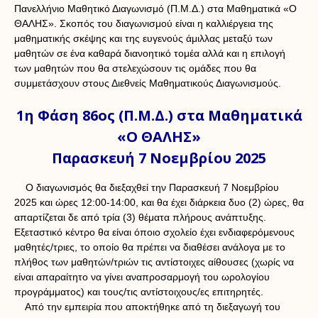
Πανελλήνιο Μαθητικό Διαγωνισμό (Π.Μ.Δ.) στα Μαθηματικά «Ο
ΘΑΛΗΣ». Σκοπός του διαγωνισμού είναι η καλλιέργεια της
μαθηματικής σκέψης και της ευγενούς άμιλλας μεταξύ των
μαθητών σε ένα καθαρά διανοητικό τομέα αλλά και η επιλογή
των μαθητών που θα στελεχώσουν τις ομάδες που θα
συμμετάσχουν στους Διεθνείς Μαθηματικούς Διαγωνισμούς.
1η Φάση 86ος (Π.Μ.Δ.) στα Μαθηματικά
«Ο ΘΑΛΗΣ»
Παρασκευή 7 Νοεμβρίου 2025
Ο διαγωνισμός θα διεξαχθεί την Παρασκευή 7 Νοεμβρίου
2025 και ώρες 12:00-14:00, και θα έχει διάρκεια δυο (2) ώρες, θα
απαρτίζεται δε από τρία (3) θέματα πλήρους ανάπτυξης.
Εξεταστικό κέντρο θα είναι όποιο σχολείο έχει ενδιαφερόμενους
μαθητές/τριες, το οποίο θα πρέπει να διαθέσει ανάλογα με το
πλήθος των μαθητών/τριών τις αντίστοιχες αίθουσες (χωρίς να
είναι απαραίτητο να γίνει αναπροσαρμογή του ωρολογίου
προγράμματος) και τους/τις αντίστοιχους/ες επιτηρητές.
Από την εμπειρία που αποκτήθηκε από τη διεξαγωγή του