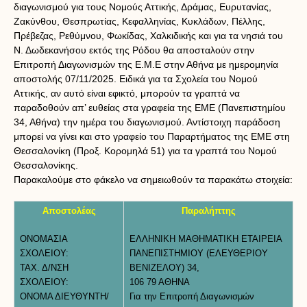
διαγωνισμού για τους Νομούς Αττικής, Δράμας, Ευρυτανίας,
Ζακύνθου, Θεσπρωτίας, Κεφαλληνίας, Κυκλάδων, Πέλλης,
Πρέβεζας, Ρεθύμνου, Φωκίδας, Χαλκιδικής και για τα νησιά του
Ν. Δωδεκανήσου εκτός της Ρόδου θα αποσταλούν στην
Επιτροπή Διαγωνισμών της Ε.Μ.Ε στην Αθήνα με ημερομηνία
αποστολής 07/11/2025. Ειδικά για τα Σχολεία του Νομού
Αττικής, αν αυτό είναι εφικτό, μπορούν τα γραπτά να
παραδοθούν απ’ ευθείας στα γραφεία της ΕΜΕ (Πανεπιστημίου
34, Αθήνα) την ημέρα του διαγωνισμού. Αντίστοιχη παράδοση
μπορεί να γίνει και στο γραφείο του Παραρτήματος της ΕΜΕ στη
Θεσσαλονίκη (Προξ. Κορομηλά 51) για τα γραπτά του Νομού
Θεσσαλονίκης.
Παρακαλούμε στο φάκελο να σημειωθούν τα παρακάτω στοιχεία:
Αποστολέας
Παραλήπτης
ΟΝΟΜΑΣΙΑ
ΕΛΛΗΝΙΚΗ ΜΑΘΗΜΑΤΙΚΗ ΕΤΑΙΡΕΙΑ
ΣΧΟΛΕΙΟΥ:
ΠΑΝΕΠΙΣΤΗΜΙΟΥ (ΕΛΕΥΘΕΡΙΟΥ
ΤΑΧ. Δ/ΝΣΗ
ΒΕΝΙΖΕΛΟΥ) 34,
ΣΧΟΛΕΙΟΥ:
106 79 ΑΘΗΝΑ
ΟΝΟΜΑ ΔΙΕΥΘΥΝΤΗ/
Για την Επιτροπή Διαγωνισμών