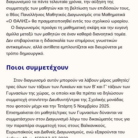
διαγωνισμού τα πέντε τελευταία χρόνια, την αύξηση της
συμμετοχής των μαθητών και τη βελτίωση των επιδόσεών τους,
ο 86ος Πανελλήνιος Μαθητικός Διαγωνισμός στα Μαθηματικά
«Ο ΘΑΛΗΣ» θα πραγματοποιηθεί εντός του σχολικού ωραρίου.
Ο διαγωνισμός προάγει τη μαθηματική σκέψη και την ευγενή
άμιλλα μεταξύ των μαθητών σε έναν καθαρά διανοητικό τομέα.
Δεν επιβαρύνεται η διδασκαλία των επιμέρους γνωστικών
αντικειμένων, αλλά αντίθετα εμπλουτίζεται και διευρύνεται με
τρόπο δημιουργικό.
Ποιοι συμμετέχουν
Στον διαγωνισμό αυτόν μπορούν να λάβουν μέρος μαθητές/
τριες όλων των τάξεων των Λυκείων και των Β’ και Γ’ τάξεων των
Γυμνασίων της χώρας, οι οποίοι και θα πρέπει να δηλώσουν
συμμετοχή στον/στην Διευθυντή/ντρια της Σχολικής μονάδας
που φοιτούν μέχρι και την Τετάρτη 5 Νοεμβρίου 2025.
Επισημαίνεται ότι μαθητές/τριες των Γυμνασίων δύνανται να
συμμετάσχουν στον Διαγωνισμό λόγω του δικαιώματός τους για
την παραπέρα συμμετοχή τους στους Βαλκανικούς,
Ευρωπαϊκούς και Διεθνείς Διαγωνισμούς, ενώ εξαιρούνται του