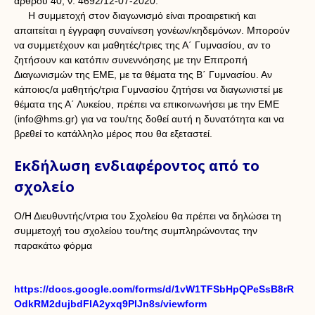
άρθρου 40, ν. 4692/12-07-2020.
Η συμμετοχή στον διαγωνισμό είναι προαιρετική και
απαιτείται η έγγραφη συναίνεση γονέων/κηδεμόνων. Μπορούν
να συμμετέχουν και μαθητές/τριες της Α΄ Γυμνασίου, αν το
ζητήσουν και κατόπιν συνεννόησης με την Επιτροπή
Διαγωνισμών της ΕΜΕ, με τα θέματα της Β΄ Γυμνασίου. Αν
κάποιος/α μαθητής/τρια Γυμνασίου ζητήσει να διαγωνιστεί με
θέματα της Α΄ Λυκείου, πρέπει να επικοινωνήσει με την ΕΜΕ
(info@hms.gr) για να του/της δοθεί αυτή η δυνατότητα και να
βρεθεί το κατάλληλο μέρος που θα εξεταστεί.
Εκδήλωση ενδιαφέροντος από το
σχολείο
Ο/Η Διευθυντής/ντρια του Σχολείου θα πρέπει να δηλώσει τη
συμμετοχή του σχολείου του/της συμπληρώνοντας την
παρακάτω φόρμα
https://docs.google.com/forms/d/1vW1TFSbHpQPeSsB8rR
OdkRM2dujbdFlA2yxq9PlJn8s/viewform