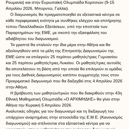
Ρουμανία) και στην Ευρωπαϊκή Ολυμπιάδα Κοριτσιών (9-15
Απριλίου 2026, Μπορντώ, Γαλλία).
Ο διαγωνισμός θα πραγματοποιηθεί σε εξεταστικά κέντρα σε
κάθε περιφερειακή ενότητα με συνθήκες ελέγχου και επιτήρησης
τύπου Πανελλαδικών Εξετάσεων, υπό την εποπτεία των
Παραρτημάτων της ΕΜΕ, με σκοπό την εξασφάλιση του
αδιάβλητου του διαγωνισμού.
Τα γραπτά θα σταλούν την ίδια μέρα στην Αθήνα και θα
αξιολογηθούν από τα μέλη της Επιτροπής Διαγωνισμών της
ΕΜΕ ώστε να επιλεγούν 25 περίπου μαθητές/τριες Γυμνασίου
και 25 περίπου μαθητές/τριες Λυκείου. Οι μαθητές/τριες αυτοί/ές
θα αποτελέσουν τη βάση από την οποία θα επιλεγούν οι ομάδες
για τους Διεθνείς Διαγωνισμούς κατόπιν συμμετοχής τους στον
Προκριματικό διαγωνισμό που θα διεξαχθεί στις 4 Απριλίου 2026
στην Αθήνα.
Η βράβευση των μαθητών/τριών που θα διακριθούν στην 43η
Εθνική Μαθηματική Ολυμπιάδα «Ο ΑΡΧΙΜΗΔΗΣ» θα γίνει στην
Αθήνα την Κυριακή 5 Απριλίου 2026.
Αναλυτικές οδηγίες για τον διαγωνισμό και τη διεξαγωγή του
υπάρχουν αναρτημένες στην ιστοσελίδα της Ε.Μ.Ε. (Κανονισμός
διαγωνισμού) και στέλνονται στα εξεταστικά κέντρα για να