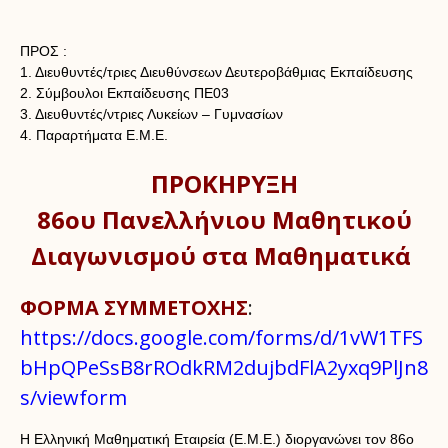
ΠΡΟΣ :
1. Διευθυντές/τριες Διευθύνσεων Δευτεροβάθμιας Εκπαίδευσης
2. Σύμβουλοι Εκπαίδευσης ΠΕ03
3. Διευθυντές/ντριες Λυκείων – Γυμνασίων
4. Παραρτήματα Ε.Μ.Ε.
ΠΡΟΚΗΡΥΞΗ
86ου Πανελλήνιου Μαθητικού
Διαγωνισμού στα Μαθηματικά
ΦΟΡΜΑ ΣΥΜΜΕΤΟΧΗΣ
:
https://docs.google.com/forms/d/1vW1TFS
bHpQPeSsB8rROdkRM2dujbdFlA2yxq9PlJn8
s/viewform
Η Ελληνική Μαθηματική Εταιρεία (Ε.Μ.Ε.) διοργανώνει τον 86ο