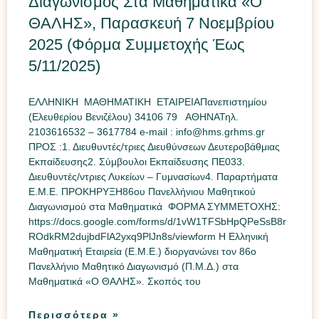
Διαγωνισμός Στα Μαθηματικά «Ο
ΘΑΛΗΣ», Παρασκευή 7 Νοεμβρίου
2025 (Φόρμα Συμμετοχής Έως
5/11/2025)
ΕΛΛΗΝΙΚΗ ΜΑΘΗΜΑΤΙΚΗ ΕΤΑΙΡΕΙΑΠανεπιστημίου
(Ελευθερίου Βενιζέλου) 34106 79 ΑΘΗΝΑΤηλ.
2103616532 – 3617784 e-mail : info@hms.grhms.gr
ΠΡΟΣ :1. Διευθυντές/τριες Διευθύνσεων Δευτεροβάθμιας
Εκπαίδευσης2. Σύμβουλοι Εκπαίδευσης ΠΕ033.
Διευθυντές/ντριες Λυκείων – Γυμνασίων4. Παραρτήματα
Ε.Μ.Ε. ΠΡΟΚΗΡΥΞΗ86ου Πανελλήνιου Μαθητικού
Διαγωνισμού στα Μαθηματικά ΦΟΡΜΑ ΣΥΜΜΕΤΟΧΗΣ:
https://docs.google.com/forms/d/1vW1TFSbHpQPeSsB8r
ROdkRM2dujbdFlA2yxq9PlJn8s/viewform Η Ελληνική
Μαθηματική Εταιρεία (Ε.Μ.Ε.) διοργανώνει τον 86ο
Πανελλήνιο Μαθητικό Διαγωνισμό (Π.Μ.Δ.) στα
Μαθηματικά «Ο ΘΑΛΗΣ». Σκοπός του
Περισσότερα »