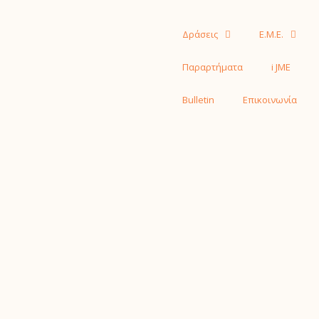
Δράσεις
Ε.Μ.Ε.
Παραρτήματα
i JME
Bulletin
Επικοινωνία