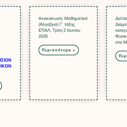
Ανακοίνωση: Μαθηματικά
Δελτί
(Άλγεβρα) Γ΄ τάξης
Διαμα
ΕΠΑΛ, Τρίτη 2 Ιουνίου
εισαγ
2026
Φυσικ
στα Μ
Περισσότερα »
Περ
ΣΙΩΝ
ΝΙΚΩΝ