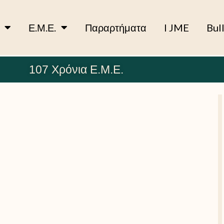
Ε.Μ.Ε.
Παραρτήματα
I JME
Bul
107 Χρόνια Ε.Μ.Ε.