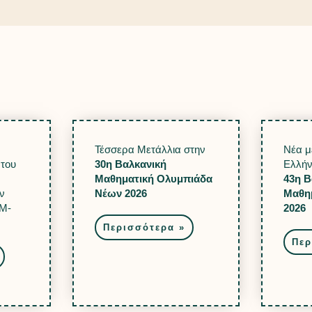
Τέσσερα Μετάλλια στην
Νέα μ
 του
30η Βαλκανική
Ελλήν
Μαθηματική Ολυμπιάδα
43η Β
ν
Νέων 2026
Μαθη
M-
2026
Περισσότερα »
Περ