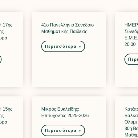
 17ης
41o Πανελλήνιο Συνέδριo
ΗΜΕΡΗ
ης
Μαθηματικής Παιδείας
Συνεδρ
 ώρα
Ε.Μ.Ε
20:00
Περισσότερα »
Περ
 15ης
Μικρός Ευκλείδης:
Κατάτα
ης
Επιτυχόντες 2025-2026
Βαλκα
 ώρα
Ολυμπ
30η Β
Περισσότερα »
Μαθημ