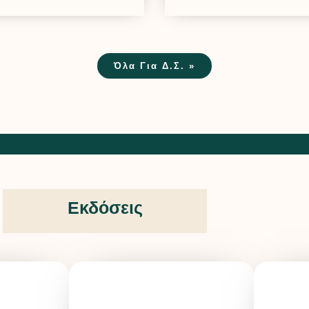
Όλα Για Δ.Σ. »
Εκδόσεις