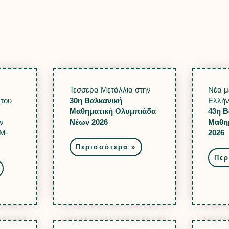
Τέσσερα Μετάλλια στην
Νέα μ
 του
30η Βαλκανική
Ελλήν
Μαθηματική Ολυμπιάδα
43η Β
ν
Νέων 2026
Μαθη
M-
2026
Περισσότερα »
Περ