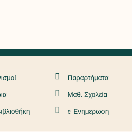
ισμοί
Παραρτήματα
ια
Μαθ. Σχολεία
ιβλιοθήκη
ᧉ-Ενημερωση