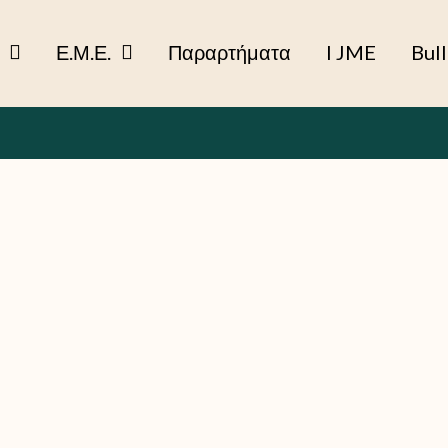
Ε.Μ.Ε.
Παραρτήματα
I JME
Bull